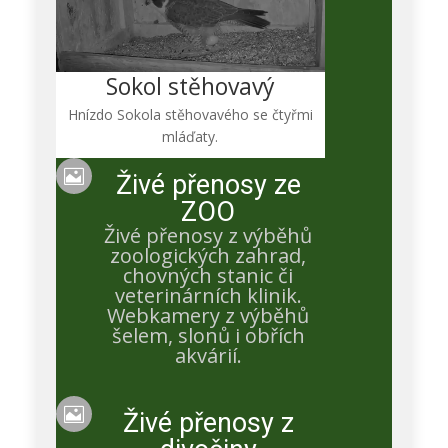
14:44:24 E12 trénuje křídla. 15:38:08 Harrietka krmí
E12, E13 si protahuje křídla. 15:40 krmení obou
orlíčků
Sokol stěhovavý
Hnízdo Sokola stěhovavého se čtyřmi
mláďaty.

Živé přenosy ze
ZOO
Živé přenosy z výběhů
zoologických zahrad,
chovných stanic či
veterinárních klinik.
Member
Webkamery z výběhů
šelem, slonů i obřích
Jaroslava Krejčová
akvárií.
9.2. hlídané palačinky

Živé přenosy z
Admin