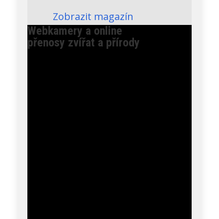
webcam du nid
Zobrazit magazín
Webkamery a online
přenosy zvířat a přírody
Admin
Petra Chlumecka
16:48:22 E12 první let!! Letěl na pastvinu a přistál na
soušce, 16:57:53 se vrací do hnízda.
Petra Chlumecka
Flétňák australský - popis