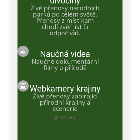
divočiny
Živé přenosy národních
Petra Chlumecka
parků po celém světě.
14:03:55 Harrietka přináší rybu, s Éčkama to ani
Přenosy z míst kam
nehne
chodí zvěř jíst či
odpočívat.
Member

Naučná videa
Jaroslava Krejčová
Naučné dokumentární
je 13,15 ze zajíce nic nezbylo a tak mamča letěla
filmy o přírodě
pro další nákup
Admin

Webkamery krajiny
Živé přenosy zabírající
Petra Chlumecka
přírodní krajiny a
9:42 M byl na „nákupu“ přinesl pěknou flákotu
scenerie
vepřového masa 😀
[gtranslate]
Admin