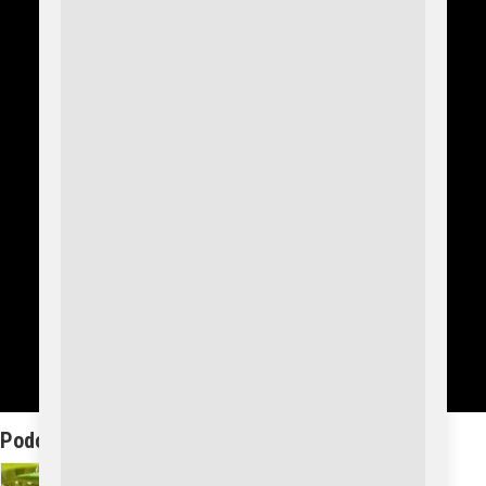
národními parky Tsavo a
Amboseli v Keni. Nemovitost,
vybroušená ze starověké
lávové skály vychrlené z
Kilimandžára před 360 000
lety, vytváří nadčasovost,
která se...
Podobná Témata: