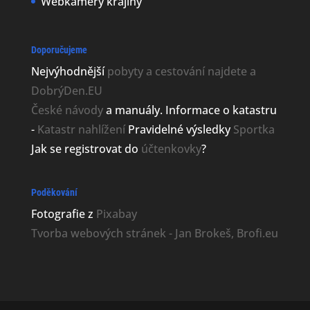
Webkamery krajiny
Doporučujeme
Nejvýhodnější
pobyty a cestování najdete a
DobrýDen.EU
České
návody
a manuály. Informace o katastru
-
Katastr nahlížení
Pravidelné výsledky
Sportka
Jak se registrovat do
účtenkovky
?
Poděkování
Fotografie z
Pixabay
Tvorba webových stránek - Jan Brokeš, Brofi.eu