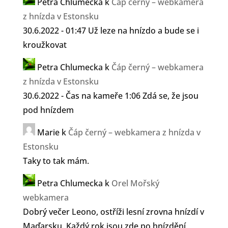
Petra Chlumecka
k
Čáp černý – webkamera
z hnízda v Estonsku
30.6.2022 - 01:47 Už leze na hnízdo a bude se i
kroužkovat
Petra Chlumecka
k
Čáp černý – webkamera
z hnízda v Estonsku
30.6.2022 - Čas na kameře 1:06 Zdá se, že jsou
pod hnízdem
Marie
k
Čáp černý – webkamera z hnízda v
Estonsku
Taky to tak mám.
Petra Chlumecka
k
Orel Mořský
webkamera
Dobrý večer Leono, ostříži lesní zrovna hnízdí v
Maďarsku. Každý rok jsou zde po hnízdění