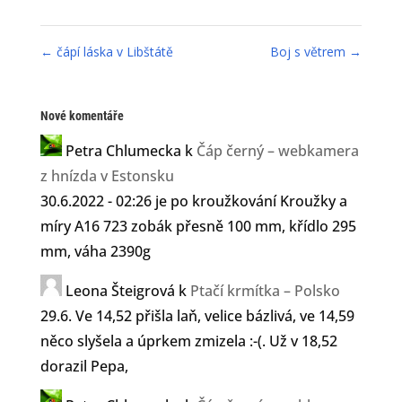
←
čápí láska v Libštátě
Boj s větrem
→
Nové komentáře
Petra Chlumecka
k
Čáp černý – webkamera
z hnízda v Estonsku
30.6.2022 - 02:26 je po kroužkování Kroužky a
míry A16 723 zobák přesně 100 mm, křídlo 295
mm, váha 2390g
Leona Šteigrová
k
Ptačí krmítka – Polsko
29.6. Ve 14,52 přišla laň, velice bázlivá, ve 14,59
něco slyšela a úprkem zmizela :-(. Už v 18,52
dorazil Pepa,