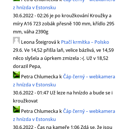
z hnízda v Estonsku
30.6.2022 - 02:26 je po kroužkování Kroužky a
míry A16 723 zobák přesně 100 mm, křídlo 295
mm, váha 2390g
Leona Šteigrová
k
Ptačí krmítka – Polsko
29.6. Ve 14,52 přišla laň, velice bázlivá, ve 14,59
něco slyšela a úprkem zmizela :-(. Už v 18,52
dorazil Pepa,
Petra Chlumecka
k
Čáp černý – webkamera
z hnízda v Estonsku
30.6.2022 - 01:47 Už leze na hnízdo a bude se i
kroužkovat
Petra Chlumecka
k
Čáp černý – webkamera
z hnízda v Estonsku
30.6.2022 - Čas na kameře 1:06 Zdá se, že jsou