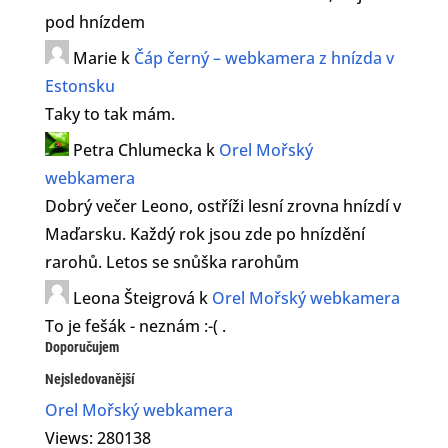
pod hnízdem
Marie
k
Čáp černý – webkamera z hnízda v
Estonsku
Taky to tak mám.
Petra Chlumecka
k
Orel Mořský
webkamera
Dobrý večer Leono, ostříži lesní zrovna hnízdí v
Maďarsku. Každý rok jsou zde po hnízdění
rarohů. Letos se snůška rarohům
Leona Šteigrová
k
Orel Mořský webkamera
To je fešák - neznám :-( .
Doporučujem
Nejsledovanější
Orel Mořský webkamera
Views: 280138