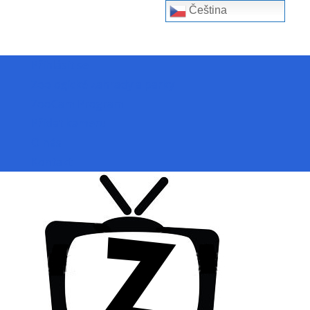
Čeština‎
Přihlásit se
Zoologické zahrady a parky
ZooCam Program
Přidat kameru
O nás
Kontakt