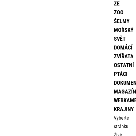
ZE
ZOO
ŠELMY
MOŘSKÝ
SVĚT
DOMÁCÍ
ZVÍŘATA
OSTATNÍ
PTÁCI
DOKUME
MAGAZÍN
WEBKAM
KRAJINY
Vyberte
stránku
Živé