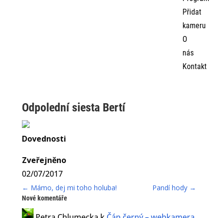
Přidat
kameru
O
nás
Kontakt
Odpolední siesta Bertí
Dovednosti
Zveřejněno
02/07/2017
←
Mámo, dej mi toho holuba!
Pandí hody
→
Nové komentáře
Petra Chlumecka
k
Čáp černý – webkamera