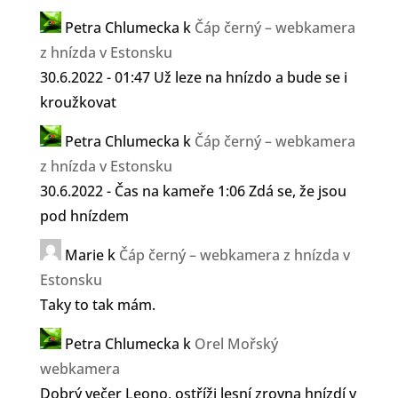
Petra Chlumecka
k
Čáp černý – webkamera
z hnízda v Estonsku
30.6.2022 - 01:47 Už leze na hnízdo a bude se i
kroužkovat
Petra Chlumecka
k
Čáp černý – webkamera
z hnízda v Estonsku
30.6.2022 - Čas na kameře 1:06 Zdá se, že jsou
pod hnízdem
Marie
k
Čáp černý – webkamera z hnízda v
Estonsku
Taky to tak mám.
Petra Chlumecka
k
Orel Mořský
webkamera
Dobrý večer Leono, ostříži lesní zrovna hnízdí v