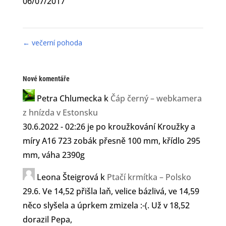
06/07/2017
←
večerní pohoda
Nové komentáře
Petra Chlumecka
k
Čáp černý – webkamera
z hnízda v Estonsku
30.6.2022 - 02:26 je po kroužkování Kroužky a
míry A16 723 zobák přesně 100 mm, křídlo 295
mm, váha 2390g
Leona Šteigrová
k
Ptačí krmítka – Polsko
29.6. Ve 14,52 přišla laň, velice bázlivá, ve 14,59
něco slyšela a úprkem zmizela :-(. Už v 18,52
dorazil Pepa,