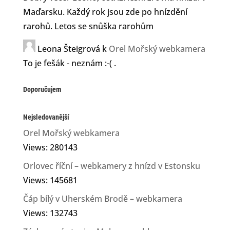
Maďarsku. Každý rok jsou zde po hnízdění
rarohů. Letos se snůška rarohům
Leona Šteigrová
k
Orel Mořský webkamera
To je fešák - neznám :-( .
Doporučujem
Nejsledovanější
Orel Mořský webkamera
Views: 280143
Orlovec říční – webkamery z hnízd v Estonsku
Views: 145681
Čáp bílý v Uherském Brodě – webkamera
Views: 132743