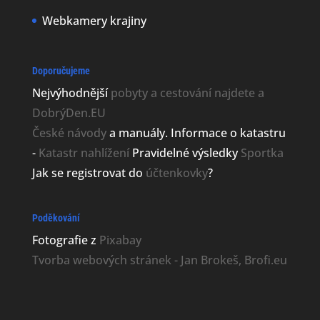
Webkamery krajiny
Doporučujeme
Nejvýhodnější
pobyty a cestování najdete a
DobrýDen.EU
České
návody
a manuály. Informace o katastru
-
Katastr nahlížení
Pravidelné výsledky
Sportka
Jak se registrovat do
účtenkovky
?
Poděkování
Fotografie z
Pixabay
Tvorba webových stránek - Jan Brokeš, Brofi.eu