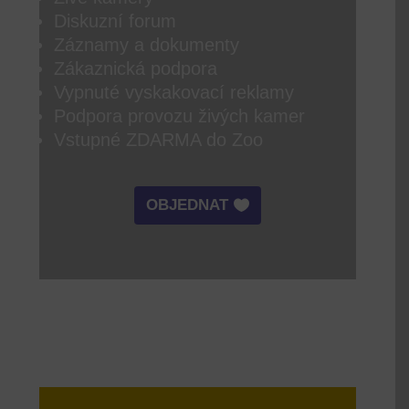
Diskuzní forum
Záznamy a dokumenty
Zákaznická podpora
Vypnuté vyskakovací reklamy
Podpora provozu živých kamer
Vstupné ZDARMA do Zoo
OBJEDNAT