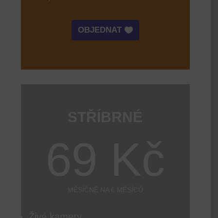
OBJEDNAT
STŘÍBRNÉ
69 Kč
MĚSÍČNĚ NA 6 MĚSÍCŮ
Živé kamery