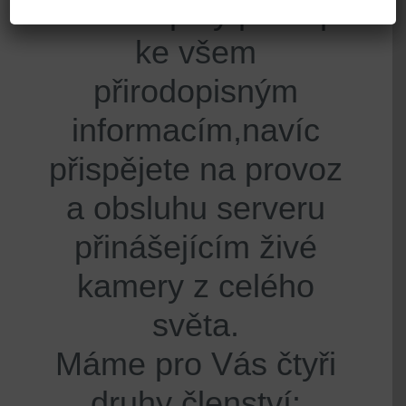
Získáte plný přístup
ke všem
přirodopisným
informacím,navíc
přispějete na provoz
a obsluhu serveru
přinášejícím živé
kamery z celého
světa.
Máme pro Vás čtyři
druhy členství: