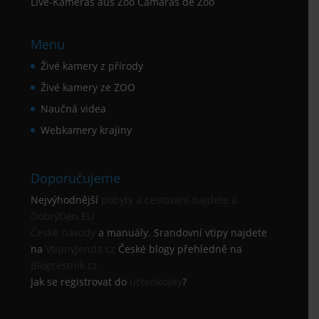
Live-Kameras aus Zoo Cámaras de Zoo
Menu
Živé kamery z přírody
Živé kamery ze ZOO
Naučná videa
Webkamery krajiny
Doporučujeme
Nejvýhodnější
pobyty a cestování najdete a
DobrýDen.EU
České
návody
a manuály. Srandovní vtipy najdete
na
VtipnyJenda.cz
České blogy přehledně na
Blogcestnik.cz
Jak se registrovat do
účtenkovky
?