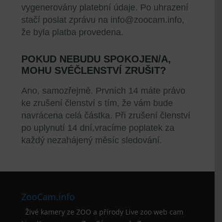
vygenerovány platební údaje. Po uhrazení
stačí poslat zprávu na
info@zoocam.info
,
že byla platba provedena.
POKUD NEBUDU SPOKOJEN/A,
MOHU SVÉČLENSTVÍ ZRUŠIT?
Ano, samozřejmě. Prvních 14 máte právo
ke zrušení členství s tím, že vám bude
navrácena celá částka. Při zrušení členství
po uplynutí 14 dní,vracíme poplatek za
každý nezahájený měsíc sledování.
ZooCam.info
Živé kamery ze ZOO a přírody Live zoo web cam