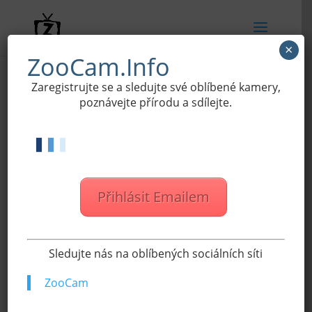
×
ZooCam.Info
Zaregistrujte se a sledujte své oblíbené kamery,
poznávejte přírodu a sdílejte.
ZOOCAM
KLUB
Přihlásit Emailem
Vyberte si druh
předplatného a
Sledujte nás na oblíbených sociálních síti
užívejte si ZooCam
ZooCam
naplno!