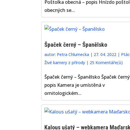
Poštolka obecná – popis Hnízdo pošto
obecných se...
Špaček černý – Španělsko
autor:
Petra Chlumecka
|
27. 04. 2022
|
Ptác
Živé kamery z přírody
|
25 Komentáře(ů)
Špaček černý – Španělsko Špaček černý
popis Kamera je umístěná v
ornitologickém...
Kalous ušatý – webkamera Maďars