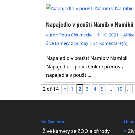
Napajedlo v poušti Namib v Namibii
autor:
Petra Chlumecka
|
6. 10. 2021
|
Afrika
Živé kamery z přírody
|
21 Komentáře(ů)
Napajedlo v poušti Namib v Namibii
Napajedlo – popis Online přenos z
napajedla v poušti...
2 of 14
«
1
2
3
4
5
...
10
...
ZooCam.info
Menu
Živé kamery ze ZOO a přírody
Ži