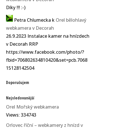
Díky !!! :-)
Petra Chlumecka
k
Orel bělohlavý
webkamera v Decorah
26.9.2023 Instalace kamer na hnízdech
v Decorah RRP
https://www.facebook.com/photo/?
fbid=706802634810420&set=pcb.7068
15128142504
Doporučujem
Nejsledovanější
Orel Mořský webkamera
Views: 334743
Orlovec říční – webkamery z hnízd v