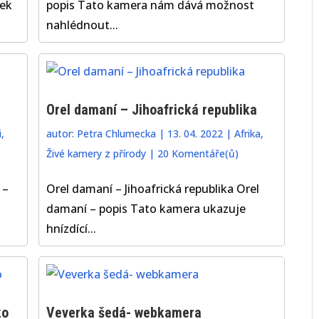
lek
popis Tato kamera nám dává možnost
nahlédnout...
Orel damaní – Jihoafrická republika
i
,
autor:
Petra Chlumecka
|
13. 04. 2022
|
Afrika
,
Živé kamery z přírody
|
20 Komentáře(ů)
 –
Orel damaní – Jihoafrická republika Orel
damaní – popis Tato kamera ukazuje
hnízdící...
ko
Veverka šedá- webkamera