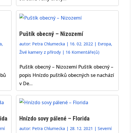
Puštík obecný – Nizozemí
a
,
autor:
Petra Chlumecka
|
16. 02. 2022
|
Evropa
,
Živé kamery z přírody
|
16 Komentáře(ů)
Puštík obecný – Nizozemí Puštík obecný –
ábů
popis Hnízdo puštíků obecných se nachází
v De...
ida
Hnízdo sovy pálené – Florida
rní
autor:
Petra Chlumecka
|
28. 12. 2021
|
Severní