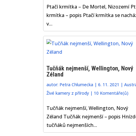
Ptačí krmítka – De Mortel, Nizozemí Pt
krmítka – popis Ptačí krmítka se nachá
v...
Tučňák nejmenší, Wellington, Nový
Zéland
autor:
Petra Chlumecka
|
6. 11. 2021
|
Austrá
Živé kamery z přírody
|
10 Komentáře(ů)
Tučňák nejmenší, Wellington, Nový
Zéland Tučňák nejmenší – popis Hnízd
tučňáků nejmenších...