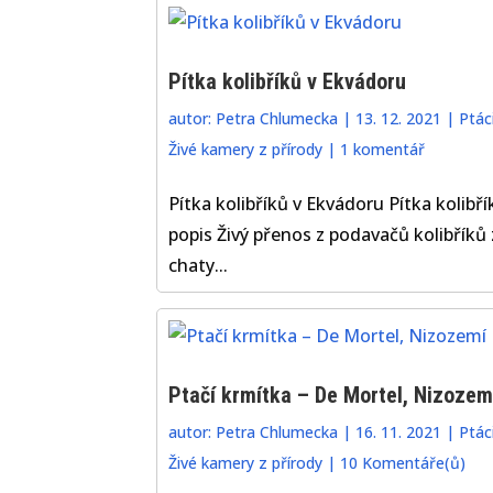
Pítka kolibříků v Ekvádoru
autor:
Petra Chlumecka
|
13. 12. 2021
|
Ptác
Živé kamery z přírody
|
1 komentář
Pítka kolibříků v Ekvádoru Pítka kolibří
popis Živý přenos z podavačů kolibříků 
chaty...
Ptačí krmítka – De Mortel, Nizozem
autor:
Petra Chlumecka
|
16. 11. 2021
|
Ptác
Živé kamery z přírody
|
10 Komentáře(ů)