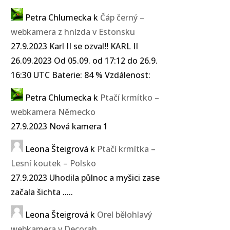
Petra Chlumecka
k
Čáp černý –
webkamera z hnízda v Estonsku
27.9.2023 Karl II se ozval!! KARL II
26.09.2023 Od 05.09. od 17:12 do 26.9.
16:30 UTC Baterie: 84 % Vzdálenost:
Petra Chlumecka
k
Ptačí krmítko –
webkamera Německo
27.9.2023 Nová kamera 1
Leona Šteigrová
k
Ptačí krmítka –
Lesní koutek – Polsko
27.9.2023 Uhodila půlnoc a myšici zase
začala šichta .....
Leona Šteigrová
k
Orel bělohlavý
webkamera v Decorah