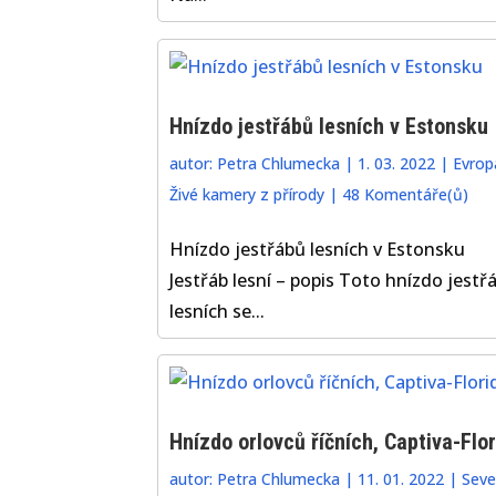
Hnízdo jestřábů lesních v Estonsku
autor:
Petra Chlumecka
|
1. 03. 2022
|
Evrop
Živé kamery z přírody
|
48 Komentáře(ů)
Hnízdo jestřábů lesních v Estonsku
Jestřáb lesní – popis Toto hnízdo jestř
lesních se...
Hnízdo orlovců říčních, Captiva-Flor
autor:
Petra Chlumecka
|
11. 01. 2022
|
Seve