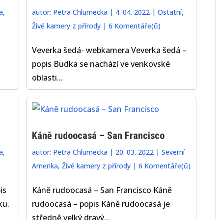
a
,
autor:
Petra Chlumecka
|
4. 04. 2022
|
Ostatní
,
Živé kamery z přírody
|
6 Komentáře(ů)
Veverka šedá- webkamera Veverka šedá –
popis Budka se nachází ve venkovské
oblasti...
Káně rudoocasá – San Francisco
a
,
autor:
Petra Chlumecka
|
20. 03. 2022
|
Severní
Amerika
,
Živé kamery z přírody
|
6 Komentáře(ů)
is
Káně rudoocasá – San Francisco Káně
ku.
rudoocasá – popis Káně rudoocasá je
středně velký dravý...