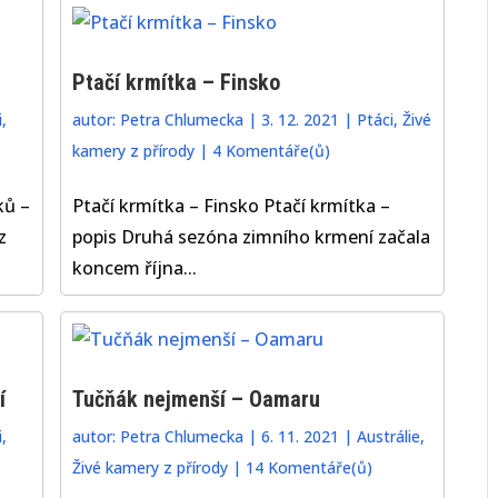
Ptačí krmítka – Finsko
i
,
autor:
Petra Chlumecka
|
3. 12. 2021
|
Ptáci
,
Živé
kamery z přírody
|
4 Komentáře(ů)
ků –
Ptačí krmítka – Finsko Ptačí krmítka –
z
popis Druhá sezóna zimního krmení začala
koncem října...
í
Tučňák nejmenší – Oamaru
i
,
autor:
Petra Chlumecka
|
6. 11. 2021
|
Austrálie
,
Živé kamery z přírody
|
14 Komentáře(ů)