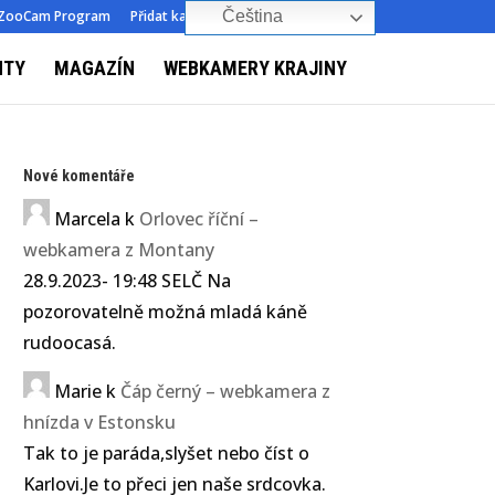
ZooCam Program
Přidat kameru
O nás
Kontakt
Čeština‎
NTY
MAGAZÍN
WEBKAMERY KRAJINY
Nové komentáře
Marcela
k
Orlovec říční –
webkamera z Montany
28.9.2023- 19:48 SELČ Na
pozorovatelně možná mladá káně
rudoocasá.
Marie
k
Čáp černý – webkamera z
hnízda v Estonsku
Tak to je paráda,slyšet nebo číst o
Karlovi.Je to přeci jen naše srdcovka.