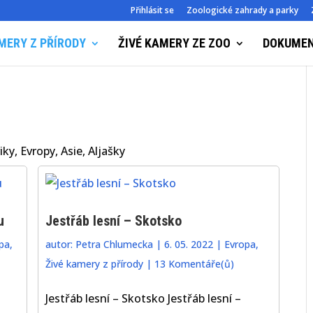
Přihlásit se
Zoologické zahrady a parky
MERY Z PŘÍRODY
ŽIVÉ KAMERY ZE ZOO
DOKUME
ky, Evropy, Asie, Aljašky
u
Jestřáb lesní – Skotsko
pa
,
autor:
Petra Chlumecka
|
6. 05. 2022
|
Evropa
,
Živé kamery z přírody
|
13 Komentáře(ů)
Jestřáb lesní – Skotsko Jestřáb lesní –