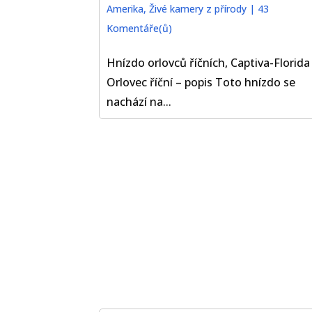
Amerika
,
Živé kamery z přírody
|
43
Komentáře(ů)
Hnízdo orlovců říčních, Captiva-Florida
Orlovec říční – popis Toto hnízdo se
nachází na...