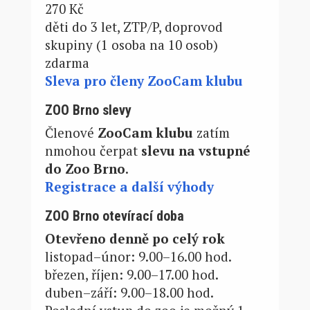
270 Kč
děti do 3 let, ZTP/P, doprovod
skupiny (1 osoba na 10 osob)
zdarma
Sleva pro členy ZooCam klubu
ZOO Brno slevy
Členové
ZooCam klubu
zatím
nmohou čerpat
slevu na vstupné
do Zoo Brno
.
Registrace a další výhody
ZOO Brno otevírací doba
Otevřeno denně po celý rok
listopad–únor: 9.00–16.00 hod.
březen, říjen: 9.00–17.00 hod.
duben–září: 9.00–18.00 hod.