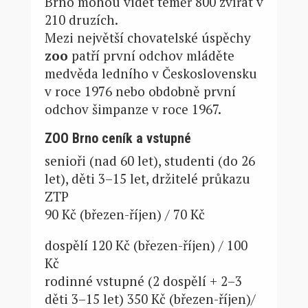
Brno mohou vidět téměř 800 zvířat v
210 druzích.
Mezi největší chovatelské úspěchy
zoo
patří první odchov mláděte
medvěda ledního v Československu
v roce 1976 nebo obdobně první
odchov šimpanze v roce 1967.
ZOO Brno ceník a vstupné
senioři (nad 60 let), studenti (do 26
let), děti 3–15 let, držitelé průkazu
ZTP
90 Kč (březen-říjen) / 70 Kč
dospělí 120 Kč (březen-říjen) / 100
Kč
rodinné vstupné (2 dospělí + 2–3
děti 3–15 let) 350 Kč (březen-říjen)/