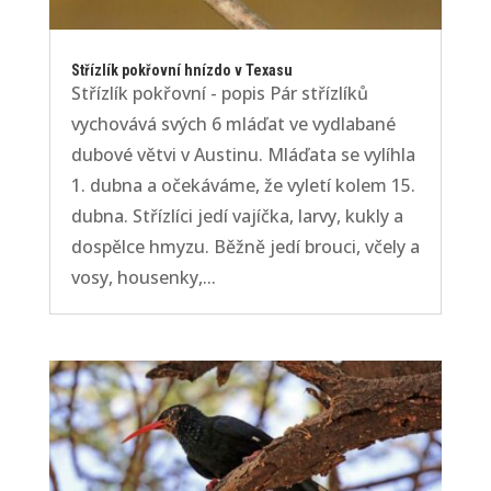
Střízlík pokřovní hnízdo v Texasu
Střízlík pokřovní - popis Pár střízlíků
vychovává svých 6 mláďat ve vydlabané
dubové větvi v Austinu. Mláďata se vylíhla
1. dubna a očekáváme, že vyletí kolem 15.
dubna. Střízlíci jedí vajíčka, larvy, kukly a
dospělce hmyzu. Běžně jedí brouci, včely a
vosy, housenky,...