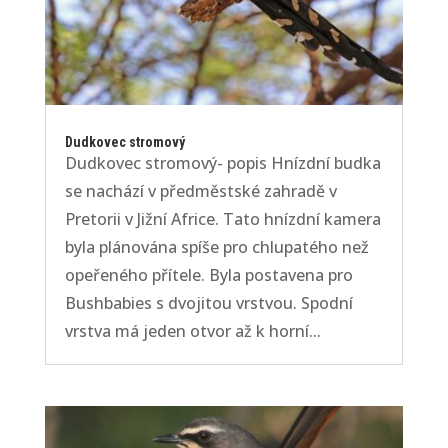
Dudkovec stromový
Dudkovec stromový- popis Hnízdní budka
se nachází v předměstské zahradě v
Pretorii v Jižní Africe. Tato hnízdní kamera
byla plánována spíše pro chlupatého než
opeřeného přítele. Byla postavena pro
Bushbabies s dvojitou vrstvou. Spodní
vrstva má jeden otvor až k horní...