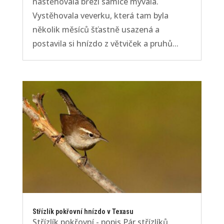
nastěhovala březí samice mývala.
Vystěhovala veverku, která tam byla
několik měsíců šťastně usazená a
postavila si hnízdo z větviček a pruhů...
Střízlík pokřovní hnízdo v Texasu
Střízlík pokřovní - popis Pár střízlíků