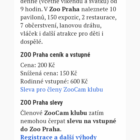
denně (včetně víkendů a svátků) od
9 hodin. V
Zoo Praha
naleznete 10
pavilonů, 150 expozic, 2 restaurace,
7 občerstvení, lanovou dráhu,
vláček i další atrakce pro děti i
dospělé.
ZOO Praha ceník a vstupné
Cena: 200 Kč
Snížená cena: 150 Kč
Rodinné vstupné: 600 Kč
Sleva pro členy ZooCam klubu
ZOO Praha slevy
Členové
ZooCam klubu
zatím
nemohou čerpat
slevu na vstupné
do Zoo Praha
.
Registrace a další výhody