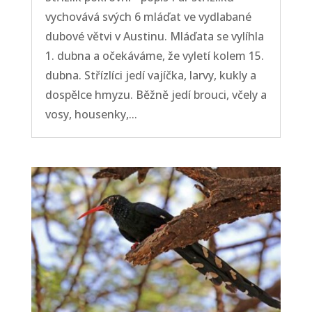
vychovává svých 6 mláďat ve vydlabané
dubové větvi v Austinu. Mláďata se vylíhla
1. dubna a očekáváme, že vyletí kolem 15.
dubna. Střízlíci jedí vajíčka, larvy, kukly a
dospělce hmyzu. Běžně jedí brouci, včely a
vosy, housenky,...