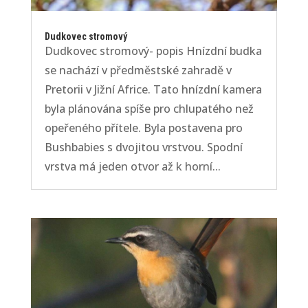
Dudkovec stromový
Dudkovec stromový- popis Hnízdní budka
se nachází v předměstské zahradě v
Pretorii v Jižní Africe. Tato hnízdní kamera
byla plánována spíše pro chlupatého než
opeřeného přítele. Byla postavena pro
Bushbabies s dvojitou vrstvou. Spodní
vrstva má jeden otvor až k horní...