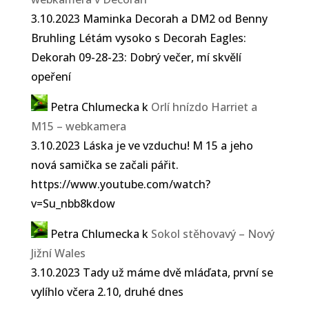
3.10.2023 Maminka Decorah a DM2 od Benny
Bruhling Létám vysoko s Decorah Eagles:
Dekorah 09-28-23: Dobrý večer, mí skvělí
opeření
Petra Chlumecka
k
Orlí hnízdo Harriet a
M15 – webkamera
3.10.2023 Láska je ve vzduchu! M 15 a jeho
nová samička se začali pářit.
https://www.youtube.com/watch?
v=Su_nbb8kdow
Petra Chlumecka
k
Sokol stěhovavý – Nový
Jižní Wales
3.10.2023 Tady už máme dvě mláďata, první se
vylíhlo včera 2.10, druhé dnes