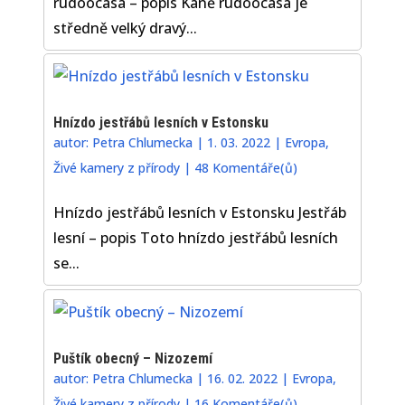
rudoocasá – popis Káně rudoocasá je
středně velký dravý...
Hnízdo jestřábů lesních v Estonsku
autor:
Petra Chlumecka
|
1. 03. 2022
|
Evropa
,
Živé kamery z přírody
|
48 Komentáře(ů)
Hnízdo jestřábů lesních v Estonsku Jestřáb
lesní – popis Toto hnízdo jestřábů lesních
se...
Puštík obecný – Nizozemí
autor:
Petra Chlumecka
|
16. 02. 2022
|
Evropa
,
Živé kamery z přírody
|
16 Komentáře(ů)