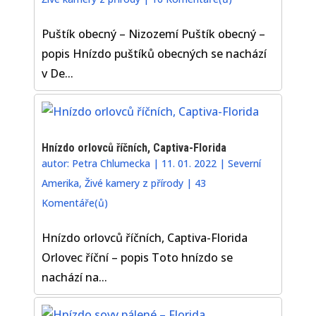
Puštík obecný – Nizozemí Puštík obecný –
popis Hnízdo puštíků obecných se nachází
v De...
Hnízdo orlovců říčních, Captiva-Florida
autor:
Petra Chlumecka
|
11. 01. 2022
|
Severní
Amerika
,
Živé kamery z přírody
|
43
Komentáře(ů)
Hnízdo orlovců říčních, Captiva-Florida
Orlovec říční – popis Toto hnízdo se
nachází na...