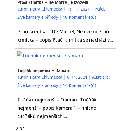
Ptačí krmítka – De Mortel, Nizozemí
autor:
Petra Chlumecka
|
16. 11. 2021
|
Ptáci
,
Živé kamery z přírody
|
10 Komentáře(ů)
Ptačí krmítka – De Mortel, Nizozemí Ptačí
krmítka – popis Ptačí krmítka se nachází v...
Tučňák nejmenší – Oamaru
autor:
Petra Chlumecka
|
6. 11. 2021
|
Austrálie
,
Živé kamery z přírody
|
14 Komentáře(ů)
Tučňák nejmenší – Oamaru Tučňák
nejmenší – popis Kamera 1 – hnízdo
tučňáků nejmenších,...
2 of