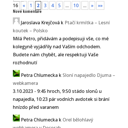
16
«
1
2
3
4
5
...
10
...
»
»»
Nové komentáře
Jaroslava Krejčová
k
Ptačí krmítka – Lesní
koutek – Polsko
Milá Petro, přidávám a podepisuji vše, co mé
kolegyně vyjádřily nad Vaším odchodem.
Budete nám chybět, ale respektuji Vaše
rozhodnutí
Petra Chlumecka
k
Sloní napajedlo Djuma –
webkamera
3.10.2023 - 9:45 hroch, 9:50 stádo slonů u
napajedla, 10:23 pár vodních avdotek si brání
hnízdo před varanem
Petra Chlumecka
k
Orel bělohlavý
webkamera v Decorah