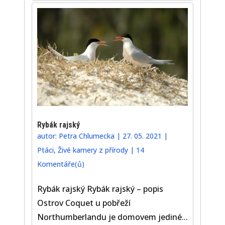
Rybák rajský
autor:
Petra Chlumecka
|
27. 05. 2021
|
Ptáci
,
Živé kamery z přírody
|
14
Komentáře(ů)
Rybák rajský Rybák rajský – popis
Ostrov Coquet u pobřeží
Northumberlandu je domovem jediné...