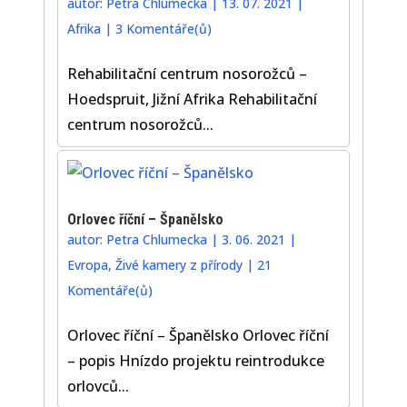
autor:
Petra Chlumecka
|
13. 07. 2021
|
Afrika
|
3 Komentáře(ů)
Rehabilitační centrum nosorožců –
Hoedspruit, Jižní Afrika Rehabilitační
centrum nosorožců...
Orlovec říční – Španělsko
autor:
Petra Chlumecka
|
3. 06. 2021
|
Evropa
,
Živé kamery z přírody
|
21
Komentáře(ů)
Orlovec říční – Španělsko Orlovec říční
– popis Hnízdo projektu reintrodukce
orlovců...