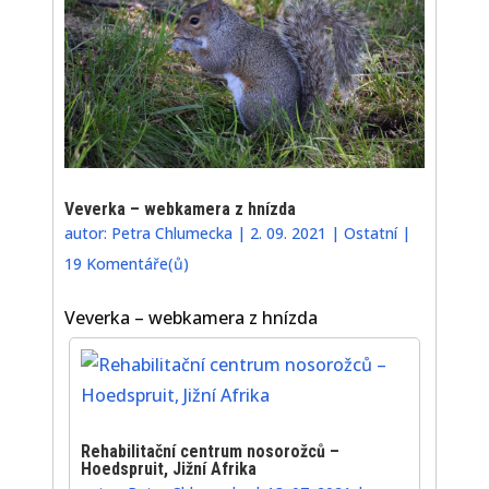
Veverka – webkamera z hnízda
autor:
Petra Chlumecka
|
2. 09. 2021
|
Ostatní
|
19 Komentáře(ů)
Veverka – webkamera z hnízda
Rehabilitační centrum nosorožců –
Hoedspruit, Jižní Afrika