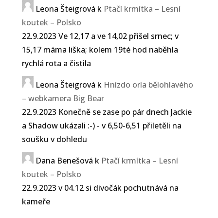
Leona Šteigrová
k
Ptačí krmítka – Lesní
koutek – Polsko
22.9.2023 Ve 12,17 a ve 14,02 přišel srnec; v
15,17 máma liška; kolem 19té hod naběhla
rychlá rota a čistila
Leona Šteigrová
k
Hnízdo orla bělohlavého
– webkamera Big Bear
22.9.2023 Konečně se zase po pár dnech Jackie
a Shadow ukázali :-) - v 6,50-6,51 přiletěli na
soušku v dohledu
Dana Benešová
k
Ptačí krmítka – Lesní
koutek – Polsko
22.9.2023 v 04.12 si divočák pochutnává na
kameře