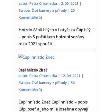
autor:
Petra Chlumecka
|
2. 05. 2021
|
Evropa
,
Živé kamery z přírody
|
20
Komentáře(ů)
Hnízdo čápů bílých v Lotyšsku Čáp bílý
– popis S počátkem hnízdní sezóny
roku 2021 spouští...
Čapí hnízdo Žireč
autor:
Petra Chlumecka
|
12. 04. 2021
|
Evropa
,
Živé kamery z přírody
|
50
Komentáře(ů)
Čapí hnízdo Žireč Čapí hnízdo – popis
Čáp Josef a jeho milá Josefína obývají