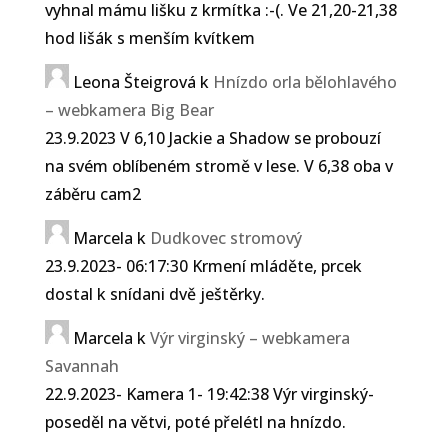
vyhnal mámu lišku z krmítka :-(. Ve 21,20-21,38
hod lišák s menším kvítkem
Leona Šteigrová
k
Hnízdo orla bělohlavého
– webkamera Big Bear
23.9.2023 V 6,10 Jackie a Shadow se probouzí
na svém oblíbeném stromě v lese. V 6,38 oba v
záběru cam2
Marcela
k
Dudkovec stromový
23.9.2023- 06:17:30 Krmení mláděte, prcek
dostal k snídani dvě ještěrky.
Marcela
k
Výr virginský – webkamera
Savannah
22.9.2023- Kamera 1- 19:42:38 Výr virginský-
poseděl na větvi, poté přelétl na hnízdo.