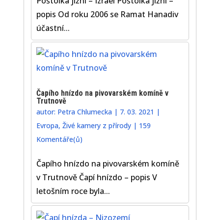
Poštolka jižní – Izrael Poštolka jižní –
popis Od roku 2006 se Ramat Hanadiv
účastní...
Čapího hnízdo na pivovarském komíně v
Trutnově
autor:
Petra Chlumecka
|
7. 03. 2021
|
Evropa
,
Živé kamery z přírody
|
159
Komentáře(ů)
Čapího hnízdo na pivovarském komíně
v Trutnově Čapí hnízdo – popis V
letošním roce byla...