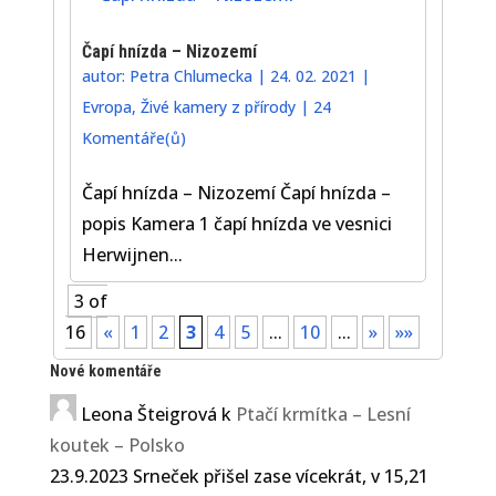
Čapí hnízda – Nizozemí
autor:
Petra Chlumecka
|
24. 02. 2021
|
Evropa
,
Živé kamery z přírody
|
24
Komentáře(ů)
Čapí hnízda – Nizozemí Čapí hnízda –
popis Kamera 1 čapí hnízda ve vesnici
Herwijnen...
3 of
16
«
1
2
3
4
5
...
10
...
»
»»
Nové komentáře
Leona Šteigrová
k
Ptačí krmítka – Lesní
koutek – Polsko
23.9.2023 Srneček přišel zase vícekrát, v 15,21