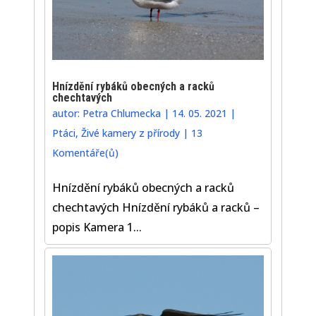
Hnízdění rybáků obecných a racků
chechtavých
autor:
Petra Chlumecka
|
14. 05. 2021
|
Ptáci
,
Živé kamery z přírody
|
13
Komentáře(ů)
Hnízdění rybáků obecných a racků
chechtavých Hnízdění rybáků a racků –
popis Kamera 1...