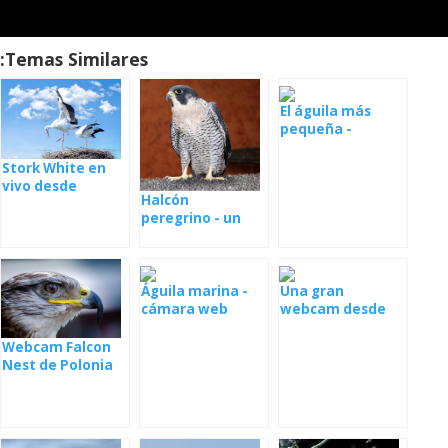
Temas Similares:
El águila más
pequeña -
Parque Natural
de Els Ports
Stork White en
vivo desde
Halcón
Polonia
peregrino - un
nido en España
Águila marina -
Una gran
cámara web
webcam desde
desde un nido en
el nido con los
Serbia
jóvenes
Webcam Falcon
Nest de Polonia