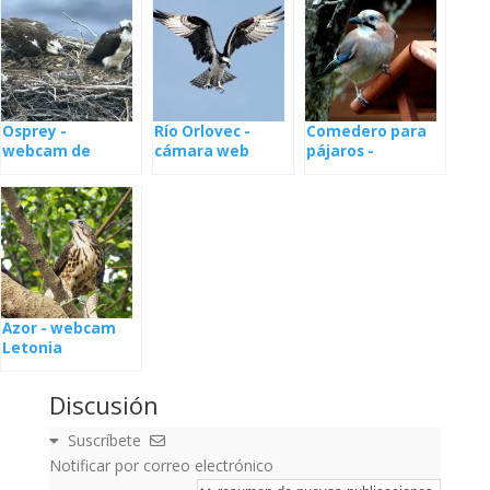
Osprey -
Río Orlovec -
Comedero para
webcam de
cámara web
pájaros -
nidos en Estonia
desde el nido en
webcam Polonia
Letonia
Azor - webcam
Letonia
Discusión
Suscríbete
Notificar por correo electrónico