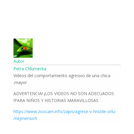
Autor
Petra Chlumecka
Videos del comportamiento agresivo de una chica
mayor.
Suscríbase a las noticias
ADVERTENCIA! ¡LOS VIDEOS NO SON ADECUADOS
del mundo de la
PARA NIÑOS Y HISTORIAS MARAVILLOSAS!
naturaleza
https://www.zoocam.info/zapis/agrese-v-hnizde-orlu-
Una vez a la semana le informaremos sobre
nejmensich/
los sucesos más importantes que suceden
frente a las cámaras.