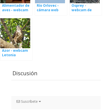
Alimentador de
Río Orlovec -
Osprey -
aves - webcam
cámara web
webcam de
Polonia
desde el nido en
nidos en Estonia
Letonia
Azor - webcam
Letonia
Discusión
Suscríbete