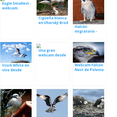
Eagle Smallest -
webcam
Cigüeña blanca
en Uherský Brod
Halcón
- webcam
migratorio -
Nido en España
Una gran
webcam desde
el nido con los
jóvenes
Webcam Falcon
Stork White en
Nest de Polonia
vivo desde
Polonia