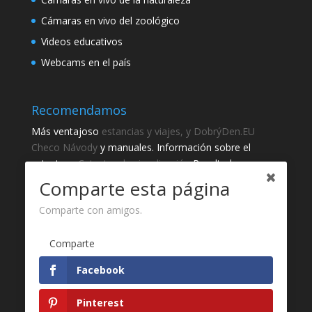
Cámaras en vivo del zoológico
Videos educativos
Webcams en el país
Recomendamos
Más ventajoso
estancias y viajes, y DobrýDen.EU
Checo
Návody
y manuales. Información sobre el
catastro -
Catastro de visualización
Resultados
regulares
Sportka
Comparte esta página
Cómo registrarse para
recibos
?
Comparte con amigos.
Gracias
Comparte
Fotografie z
Pixabay
Facebook
Desarrollo de sitio web - Jan Brokeš, Brofi.eu
Pinterest