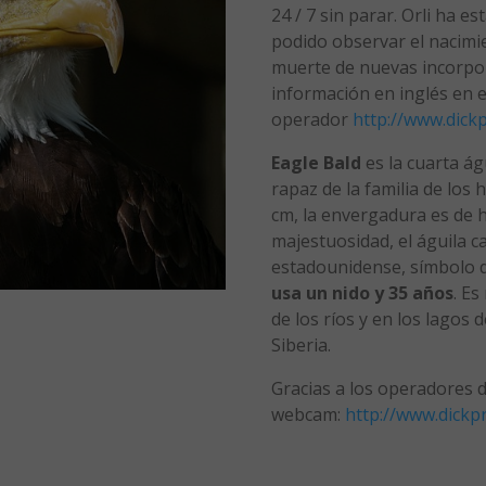
24 / 7 sin parar. Orli ha 
podido observar el nacimien
muerte de nuevas incorpo
información en inglés en el
operador
http://www.dickp
Eagle Bald
es la cuarta á
rapaz de la familia de los 
cm, la envergadura es de 
majestuosidad, el águila c
estadounidense, símbolo d
usa un nido y 35 años
. E
de los ríos y en los lagos 
Siberia.
Gracias a los operadores 
webcam:
http://www.dickpr