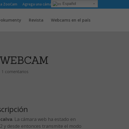
Español
ma ZooCam
Agrega una cámara
Sobre
Contacto
Dokumenty
Revista
Webcams en el país
- WEBCAM
|
1 comentarios
scripción
 calva
. La cámara web ha estado en
2 y desde entonces transmite el modo