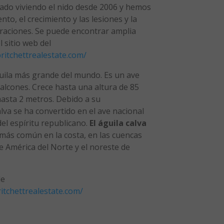
estado viviendo el nido desde 2006 y hemos
to, el crecimiento y las lesiones y la
raciones. Se puede encontrar amplia
 sitio web del
ritchettrealestate.com/
guila más grande del mundo. Es un ave
halcones. Crece hasta una altura de 85
hasta 2 metros. Debido a su
alva se ha convertido en el ave nacional
el espíritu republicano.
El águila calva
s más común en la costa, en las cuencas
de América del Norte y el noreste de
de
itchettrealestate.com/