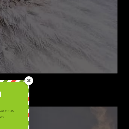
l
 sucesos
as.