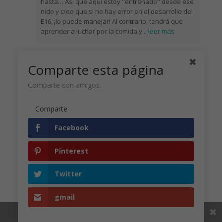
hasta… Así que aquí estoy "entrenado" desde ese
nido y creo que si no hay error en el desarrollo del
E16, ¡lo puede manejar! Al contrario, tendrá que
aprender a luchar por la comida y
...
leer más
Comparte esta página
julie
Comparte con amigos.
Hola Petra, he estado observando este nido
durante varios años, me enamoré aquí la primera
vez, pero aunque veo algo que lo siento mucho,
Comparte
todavía no puedo compararlo de alguna manera,
muchas veces lloro. Tienes razón, el pequeño será
Facebook
entrenado cuando salga volando del nido,
especialmente que todos estén sanos
Pinterest
Twitter
Petra Chlumecka
gmail
Hola Julie, sé que has estado observando el nido
durante varios años Něco Cuando sucede algo
Compartir este
malo, es difícil de manejar, es mejor apagar la