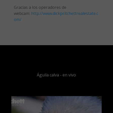
Gracias a los operadores de
webcam:
http://www.dickpritchettrealestate.c
om/
Águila calva - en vivo