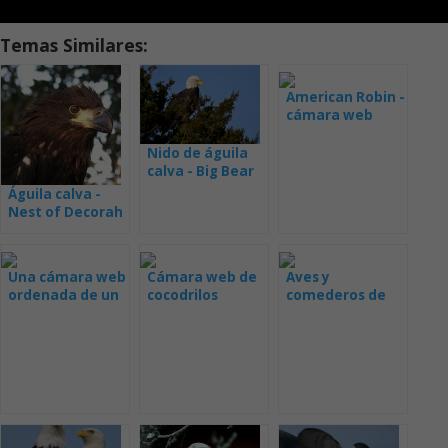
Temas Similares:
American Robin -
cámara web
desde el nido [:
de] American
Nido de águila
Robin - cámara
calva - Big Bear
web desde el
webcam
Águila calva -
nido
Nest of Decorah
North
Una cámara web
Cámara web de
Aves y
ordenada de un
cocodrilos
comederos de
nido
cerveza