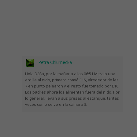
Petra Chlumecka
Hola Dáša, por la mañana a las 06:51 M trajo una
ardilla al nido, primero comió E15, alrededor de las
7 en punto pelearon y el resto fue tomado por E16.
Los padres ahora los alimentan fuera del nido. Por
lo general, llevan a sus presas al estanque, tantas
veces como se ve en la cámara 3.