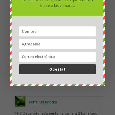
frente a las cámaras.
Petra Chlumecka
26.7 - 17:08 hermosa toma de E15 en una rama
Odeslat
Petra Chlumecka
19.7 Desafortunadamente, la cámara 2 ha fallado