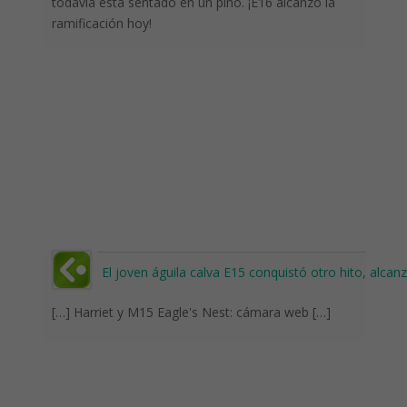
todavía está sentado en un pino. ¡E16 alcanzó la
ramificación hoy!
El joven águila calva E15 conquistó otro hito, alcan
[…] Harriet y M15 Eagle's Nest: cámara web […]