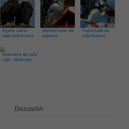
Águila calva -
Alimentador de
Papuchalk de
nido sobre roca
pájaros -
cola blanca -
en vivo
webcam
webcam desde
el nido
Ratonero de cola
roja - Webcam
Ithaca
Discusión