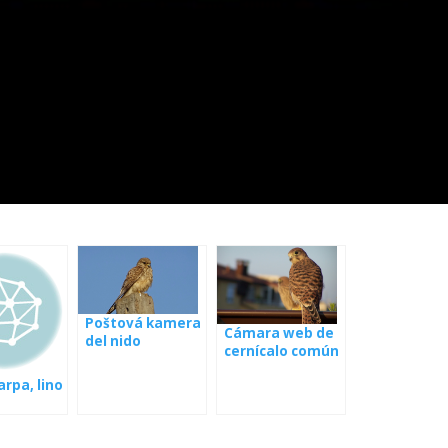
Poštová kamera
Cámara web de
del nido
cernícalo común
de nido
arpa, lino