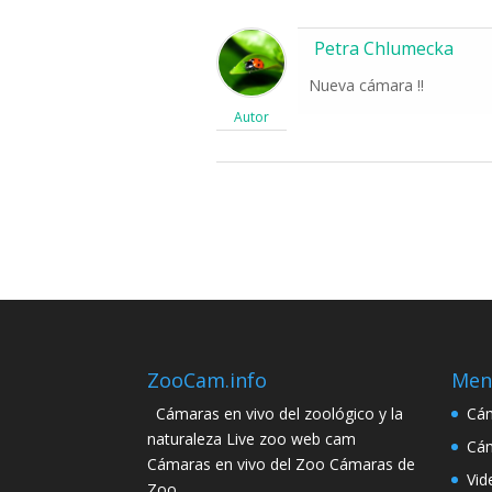
Petra Chlumecka
Nueva cámara !!
Autor
ZooCam.info
Men
Cámaras en vivo del zoológico y la
Cám
naturaleza Live zoo web cam
Cám
Cámaras en vivo del Zoo Cámaras de
Vid
Zoo