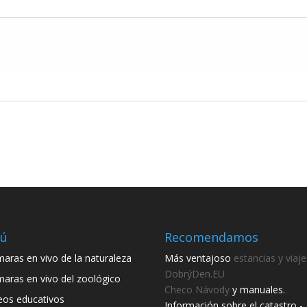
ú
Recomendamos
aras en vivo de la naturaleza
Más ventajoso
estancias y viaje
DobrýDen.EU
aras en vivo del zoológico
Checo
Návody
y manuales.
eos educativos
Información sobre el catastro -