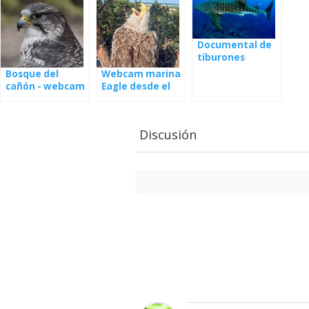
Documental de
tiburones
Bosque del
Webcam marina
cañón - webcam
Eagle desde el
[: en] Ratonero
nido
común - cámara
web
Discusión