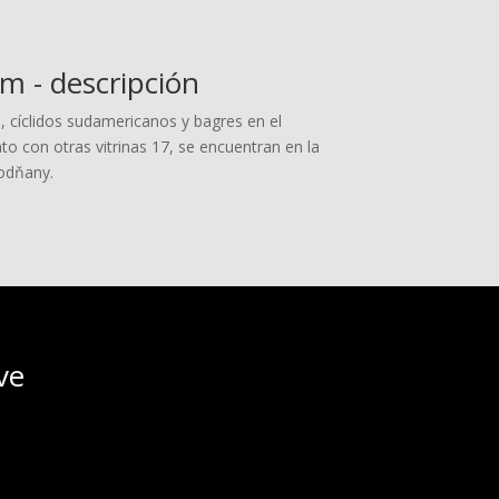
 - descripción
 cíclidos sudamericanos y bagres en el
nto con otras vitrinas 17, se encuentran en la
Vodňany.
ve