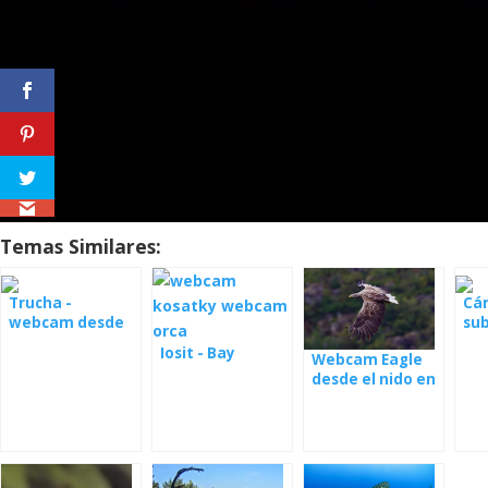
Temas Similares:
Trucha -
Cá
webcam desde
su
el río
arr
Iosit - Bay
Webcam Eagle
desde el nido en
Hungría