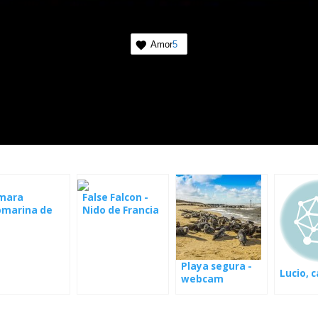
Amor
5
mara
False Falcon -
bmarina de
Nido de Francia
ecife de coral
Playa segura -
Lucio, c
webcam