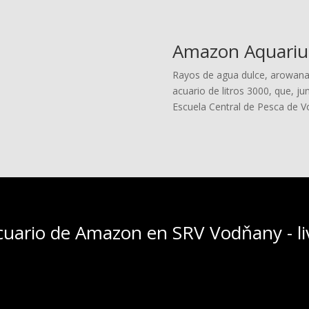
Amazon Aquarium
Rayos de agua dulce, arowana,
acuario de litros 3000, que, ju
Escuela Central de Pesca de 
cuario de Amazon en SRV Vodňany - li