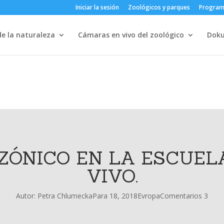
Iniciar la sesión
Zoológicos y parques
Progra
e la naturaleza
Cámaras en vivo del zoológico
Dok
ZÓNICO EN LA ESCUELA
VIVO.
Autor:
Petra Chlumecka
Para 18, 2018
Evropa
Comentarios 3