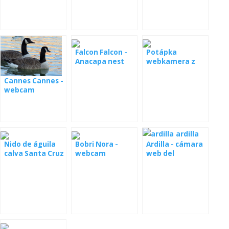
Falcon Falcon -
Potápka
Anacapa nest
webkamera z
hnízda
Cannes Cannes -
webcam
Nido de águila
Bobri Nora -
Ardilla - cámara
calva Santa Cruz
webcam
web del
en vivo
alimentador