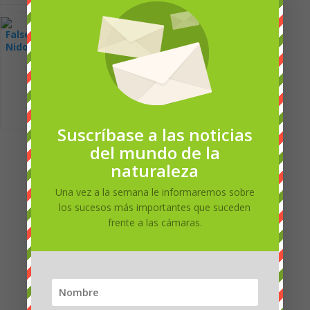
desde el nido [:
el stand
en] Garza real -
cámara web
False Falcon -
desde el nido [:
Nido de Francia
de] Graureiher -
Kamera aus
Nest [: fr] Héron
cendré - caméra
de nid
Suscríbase a las noticias
del mundo de la
naturaleza
0
Una vez a la semana le informaremos sobre
los sucesos más importantes que suceden
Valoración del artíc
frente a las cámaras.
ulo
Suscríbete
Iniciar Sesión