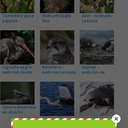
Comedero para
Webcam Eagle
Azor - webcam
pájaros -
Sea
Letonia
webcam
Alemania
Cigüeña negra -
Ratonero -
Osprey -
webcam desde
webcam Letonia
webcam de
el nido en
nidos en Estonia
Estonia
Sýkora Modřinka
en directo
Garza real -
Rorys obecný -
cámara web
webcam desde