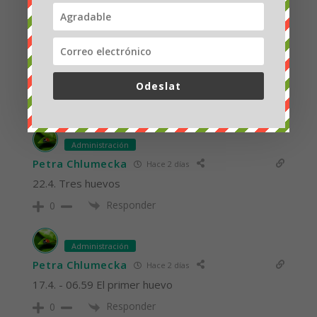
155
COMENTARIOS
Odeslat
Administración
Petra Chlumecka
Hace 2 días
22.4. Tres huevos
Responder
0
Administración
Petra Chlumecka
Hace 2 días
17.4. - 06.59 El primer huevo
Responder
0