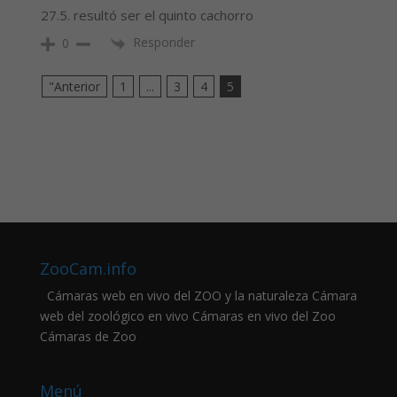
27.5. resultó ser el quinto cachorro
Responder
0
"Anterior
1
...
3
4
5
ZooCam.info
Cámaras web en vivo del ZOO y la naturaleza Cámara
web del zoológico en vivo Cámaras en vivo del Zoo
Cámaras de Zoo
Menú