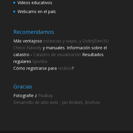
Videos educativos
Webcams en el país
Recomendamos
Más ventajoso
estancias y viajes, y DobrýDen.EU
Checo
Návody
y manuales. Información sobre el
catastro -
Catastro de visualización
Resultados
regulares
Sportka
Cómo registrarse para
recibos
?
Gracias
Fotografie z
Pixabay
Desarrollo de sitio web - Jan Brokeš, Brofi.eu