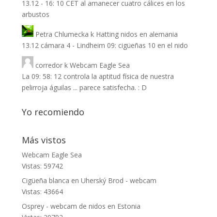
13.12 - 16: 10 CET al amanecer cuatro cálices en los
arbustos
Petra Chlumecka
k
Hatting nidos en alemania
13.12 cámara 4 - Lindheim 09: cigüeñas 10 en el nido
corredor
k
Webcam Eagle Sea
La 09: 58: 12 controla la aptitud física de nuestra
pelirroja águilas ... parece satisfecha. : D
Yo recomiendo
Más vistos
Webcam Eagle Sea
Vistas: 59742
Cigüeña blanca en Uherský Brod - webcam
Vistas: 43664
Osprey - webcam de nidos en Estonia