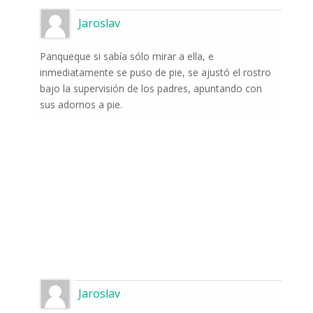
naturaleza
Jaroslav
Una vez a la semana le informaremos sobre
los sucesos más importantes que suceden
Panqueque si sabía sólo mirar a ella, e
frente a las cámaras.
inmediatamente se puso de pie, se ajustó el rostro
bajo la supervisión de los padres, apuntando con
sus adornos a pie.
Odeslat
Jaroslav