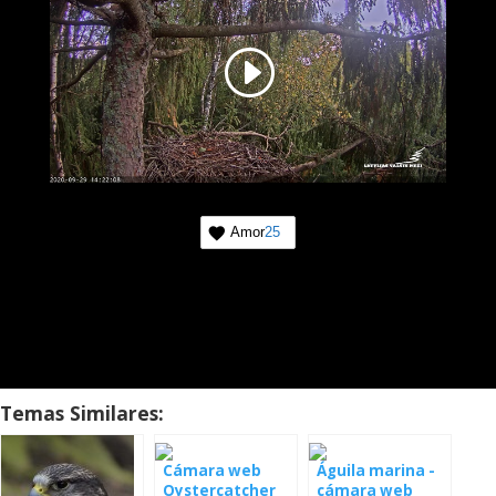
Amor
25
Temas Similares:
Cámara web
Águila marina -
Oystercatcher
cámara web