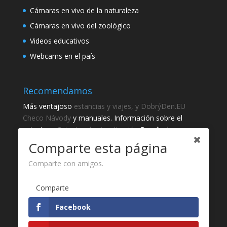
Cámaras en vivo de la naturaleza
Cámaras en vivo del zoológico
Videos educativos
Webcams en el país
Recomendamos
Más ventajoso
estancias y viajes, y DobrýDen.EU
Checo
Návody
y manuales. Información sobre el
catastro -
Catastro de visualización
Resultados
regulares
Sportka
Comparte esta página
Cómo registrarse para
recibos
?
Comparte con amigos.
Gracias
Comparte
Fotografie z
Pixabay
Facebook
Desarrollo de sitio web - Jan Brokeš, Brofi.eu