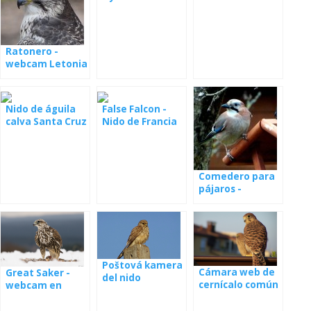
desde el nido
desde un nido en
Serbia
Ratonero -
webcam Letonia
Nido de águila
False Falcon -
calva Santa Cruz
Nido de Francia
en vivo
Comedero para
pájaros -
webcam Polonia
Poštová kamera
Cámara web de
Great Saker -
del nido
cernícalo común
webcam en
de nido
Hungría