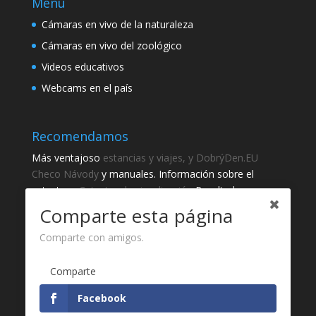
Menú
Cámaras en vivo de la naturaleza
Cámaras en vivo del zoológico
Videos educativos
Webcams en el país
Recomendamos
Más ventajoso
estancias y viajes, y DobrýDen.EU
Checo
Návody
y manuales. Información sobre el
catastro -
Catastro de visualización
Resultados
regulares
Sportka
Comparte esta página
Cómo registrarse para
recibos
?
Comparte con amigos.
Gracias
Comparte
Fotografie z
Pixabay
Facebook
Desarrollo de sitio web - Jan Brokeš, Brofi.eu