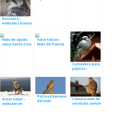
desde el nido
desde un nido en
Serbia
Ratonero -
webcam Letonia
Nido de águila
False Falcon -
calva Santa Cruz
Nido de Francia
en vivo
Comedero para
pájaros -
webcam Polonia
Poštová kamera
Cámara web de
Great Saker -
del nido
cernícalo común
webcam en
de nido
Hungría