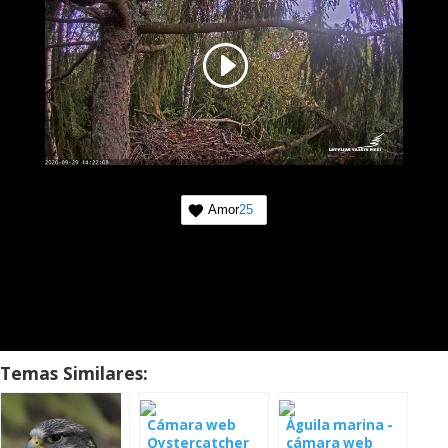
Amor
25
Temas Similares:
Cámara web
Águila marina -
Oystercatcher
cámara web