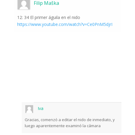
del mundo de la
Filip Maška
naturaleza
12: 34 El primer águila en el nido
Una vez a la semana le informaremos sobre
https://www.youtube.com/watch?v=Ce0PnM5djrI
los sucesos más importantes que suceden
frente a las cámaras.
Odeslat
Iva
Gracias, comenzó a editar el nido de inmediato, y
luego aparentemente examinó la cámara