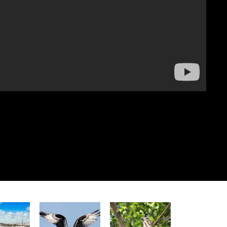
l
 sucesos
as.