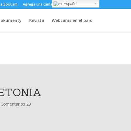
Español
ma ZooCam
Agrega una cámara
Sobre
Contacto
Dokumenty
Revista
Webcams en el país
ETONIA
|
Comentarios 23