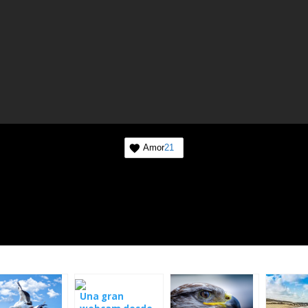
Amor
21
Suscríbase a las noticias de
mundo de la naturaleza
Una vez a la semana le informaremos sobre los
más importantes que suceden frente a las cámar
Una gran