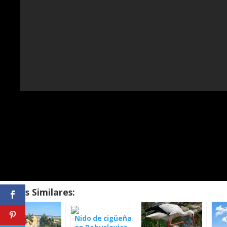
Temas Similares:
Nido de cigüeña