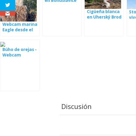
en Bohuslavice
Cigüeña blanca
Sto
en Uherský Brod
viv
- webcam
Pol
Webcam marina
Eagle desde el
nido
Búho de orejas -
Webcam
Discusión