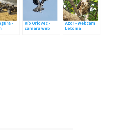
egura -
Río Orlovec -
Azor - webcam
m
cámara web
Letonia
lat
desde el nido en
Letonia