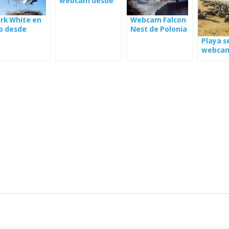
webcam desde
el nido con los
jóvenes
Webcam Falcon
rk White en
Nest de Polonia
o desde
onia
Playa s
webca
Odes