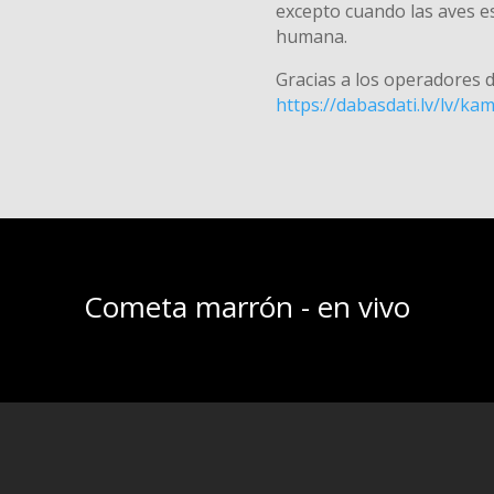
excepto cuando las aves e
humana.
Gracias a los operadores 
https://dabasdati.lv/lv/k
Cometa marrón - en vivo