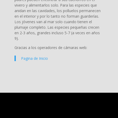
vivero y alimentarlos solo. Para las especies que
anidan en las cavidades, los polluelos permanecen
en el interior y por lo tanto no forman guarderías.
Los jóvenes van al mar solo cuando tienen el
plumaje completo. Las especies pequeñas crecen
en 2-3 años, grandes incluso 5-7 (a veces en años
9).
Gracias a los operadores de cámaras web:
Pagina de Inicio