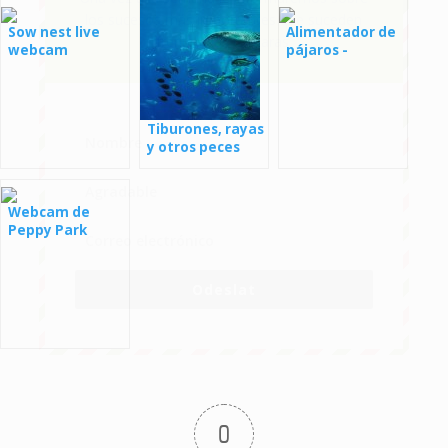
los sucesos más importantes que suceden
Sow nest live
Alimentador de
frente a las cámaras.
webcam
pájaros -
webcam
Tiburones, rayas
y otros peces
marinos -
webcam
Webcam de
Peppy Park
Odeslat
0