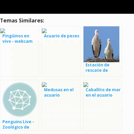
Temas Similares:
Pingüinos en
Acuario de peces
vivo - webcam
Monterey Bay
Estación de
rescate de
Makov -
webcams
Medusas en el
Caballito de mar
acuario
en el acuario
Suscríbase a las noticias
del mundo de la
naturaleza
Penguins Live -
Zoológico de
Londres
Una vez a la semana le informaremos sobre