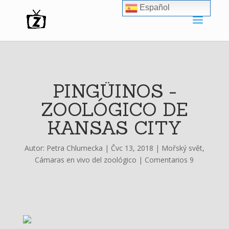
Español
PINGÜINOS -
ZOOLÓGICO DE
KANSAS CITY
Autor:
Petra Chlumecka
|
Čvc 13, 2018
|
Mořský svět
,
Cámaras en vivo del zoológico
|
Comentarios 9