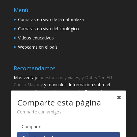
Menú
Cámaras en vivo de la naturaleza
Cámaras en vivo del zoológico
Videos educativos
Webcams en el país
Recomendamos
Más ventajoso
estancias y viajes, y DobrýDen.EU
Checo
Návody
y manuales. Información sobre el
catastro -
Catastro de visualización
Resultados
regulares
Sportka
Comparte esta página
Cómo registrarse para
recibos
?
Comparte con amigos.
Gracias
Comparte
Fotografie z
Pixabay