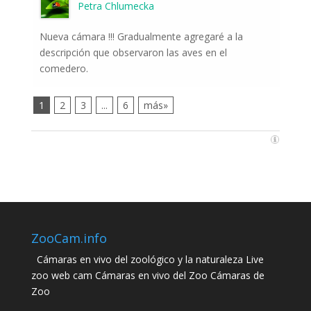
Petra Chlumecka
Nueva cámara !!! Gradualmente agregaré a la
descripción que observaron las aves en el
comedero.
1
2
3
...
6
más»
ZooCam.info
Cámaras en vivo del zoológico y la naturaleza Live
zoo web cam Cámaras en vivo del Zoo Cámaras de
Zoo