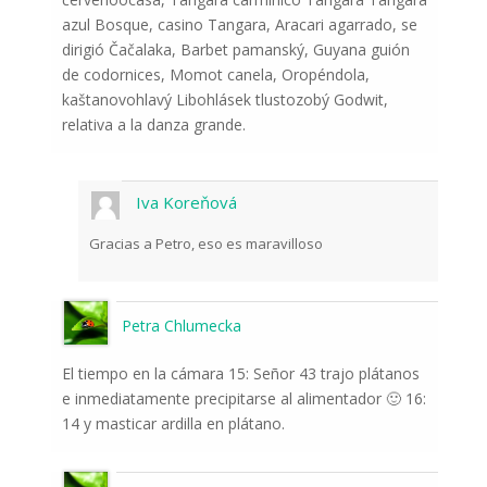
azul Bosque, casino Tangara, Aracari agarrado, se
dirigió Čačalaka, Barbet pamanský, Guyana guión
de codornices, Momot canela, Oropéndola,
kaštanovohlavý Libohlásek tlustozobý Godwit,
relativa a la danza grande.
Iva Koreňová
Gracias a Petro, eso es maravilloso
Petra Chlumecka
El tiempo en la cámara 15: Señor 43 trajo plátanos
e inmediatamente precipitarse al alimentador 🙂 16:
14 y masticar ardilla en plátano.