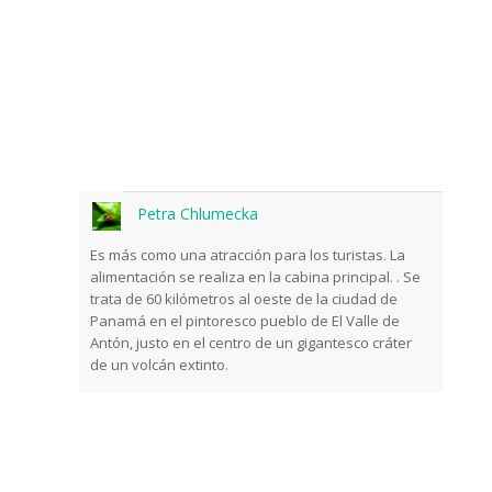
del mundo de la
naturaleza
Una vez a la semana le informaremos sobre
los sucesos más importantes que suceden
frente a las cámaras.
Petra Chlumecka
Es más como una atracción para los turistas. La
alimentación se realiza en la cabina principal. . Se
trata de 60 kilómetros al oeste de la ciudad de
Panamá en el pintoresco pueblo de El Valle de
Antón, justo en el centro de un gigantesco cráter
de un volcán extinto.
Odeslat