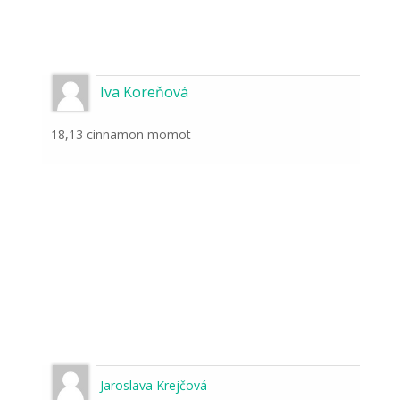
Iva Koreňová
18,13 cinnamon momot
Jaroslava Krejčová