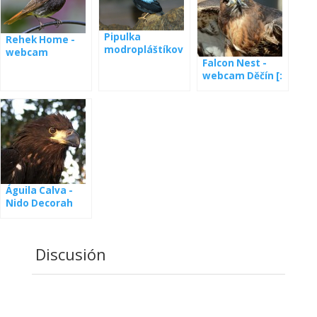
Pipulka
Rehek Home -
modropláštíkov
webcam
á webkamera
Falcon Nest -
Panamá
webcam Děčín [:
en] Nest of
falcon - cámara
web de Děčín
Águila Calva -
Nido Decorah
Norte
Discusión