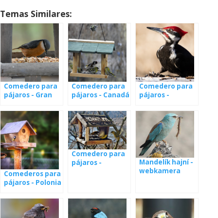
Temas Similares:
Comedero para
Comedero para
Comedero para
pájaros - Gran
pájaros - Canadá
pájaros -
Bretaña
Minnesota
Comedero para
Mandelík hajní -
pájaros -
webkamera
webcam España
Comederos para
pájaros - Polonia