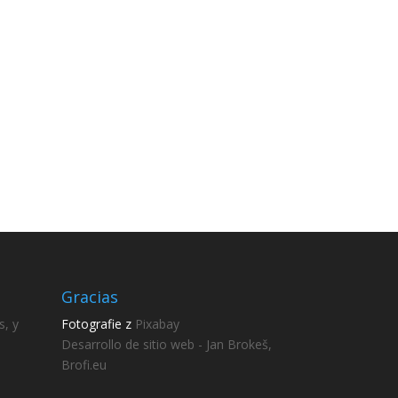
Gracias
s, y
Fotografie z
Pixabay
Desarrollo de sitio web - Jan Brokeš,
Brofi.eu