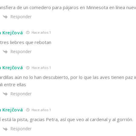
ransfiera de un comedero para pájaros en Minnesota en línea nue
Responder
a Krejčová
Hace años 1
 tres liebres que rebotan
Responder
a Krejčová
Hace años 1
ardillas aún no lo han descubierto, por lo que las aves tienen paz 
i entre ellas
Responder
a Krejčová
Hace años 1
 está la pista, gracias Petra, así que veo al cardenal y al gorrión.
Responder