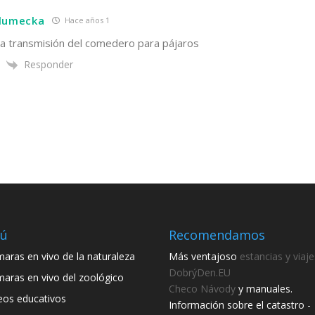
hlumecka
Hace años 1
a transmisión del comedero para pájaros
Responder
ú
Recomendamos
aras en vivo de la naturaleza
Más ventajoso
estancias y viaje
DobrýDen.EU
aras en vivo del zoológico
Checo
Návody
y manuales.
eos educativos
Información sobre el catastro -