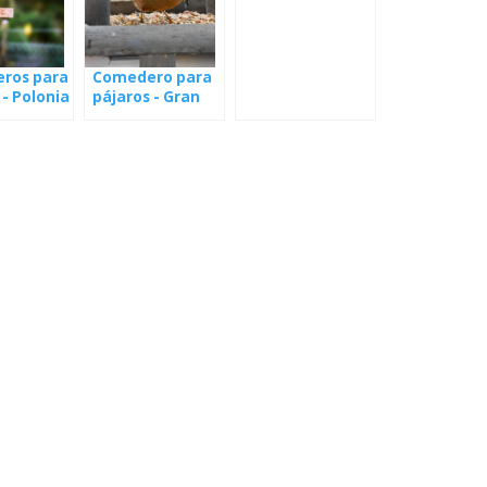
hnízda
ros para
Comedero para
 - Polonia
pájaros - Gran
Bretaña