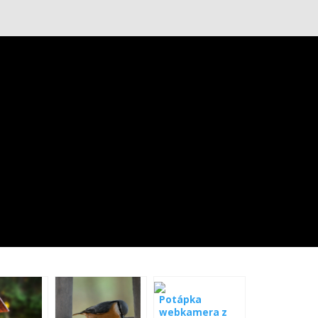
Potápka
webkamera z