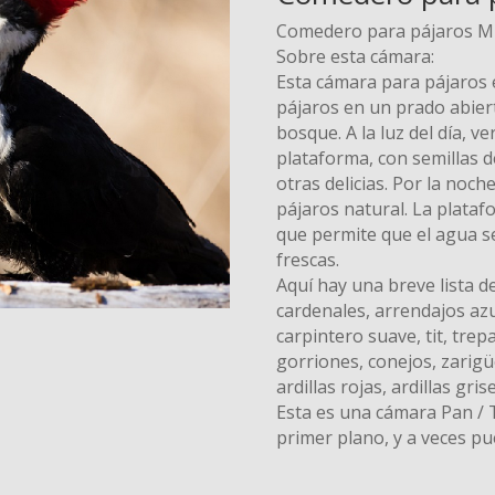
Comedero para pájaros Mi
Sobre esta cámara:
Esta cámara para pájaros 
pájaros en un prado abiert
bosque. A la luz del día, 
plataforma, con semillas d
otras delicias. Por la noch
pájaros natural. La plataf
que permite que el agua s
frescas.
Aquí hay una breve lista d
cardenales, arrendajos azu
carpintero suave, tit, trep
gorriones, conejos, zarig
ardillas rojas, ardillas gris
Esta es una cámara Pan / T
primer plano, y a veces pu