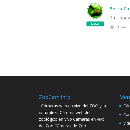
Petra C
7.11 Nuev
Autor
0
ZooCam.info
Men
Cámaras web en vivo del ZOO y la
Cám
naturaleza Cámara web del
Cám
zoológico en vivo Cámaras en vivo
Vid
del Zoo Cámaras de Zoo