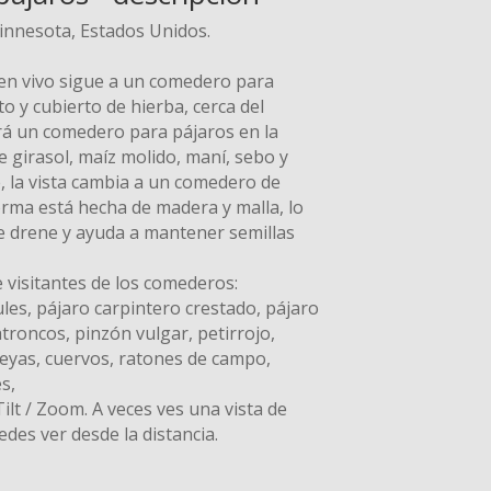
nnesota, Estados Unidos.
en vivo sigue a un comedero para
o y cubierto de hierba, cerca del
verá un comedero para pájaros en la
e girasol, maíz molido, maní, sebo y
e, la vista cambia a un comedero de
orma está hecha de madera y malla, lo
e drene y ayuda a mantener semillas
e visitantes de los comederos:
les, pájaro carpintero crestado, pájaro
atroncos, pinzón vulgar, petirrojo,
üeyas, cuervos, ratones de campo,
es,
ilt / Zoom. A veces ves una vista de
edes ver desde la distancia.