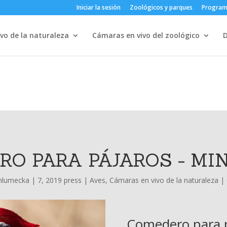
Iniciar la sesión
Zoológicos y parques
Progra
vo de la naturaleza
Cámaras en vivo del zoológico
RO PARA PÁJAROS - MI
hlumecka
|
7, 2019 press
|
Aves
,
Cámaras en vivo de la naturaleza
|
Comedero para p