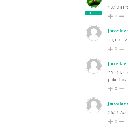
19.10 ¡¡T
Autor
0
Jaroslav
10,1 7,12
0
Jaroslav
28.11 las 
pokuchoval
0
Jaroslav
26.11 Aquí
0