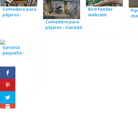
Comedero para
Bird Feeder
Pip
pájaros -
webcam
mo
webcam España
Panamá
á 
Comedero para
Pa
pájaros - Canadá
Garceta
pequeña -
webcam