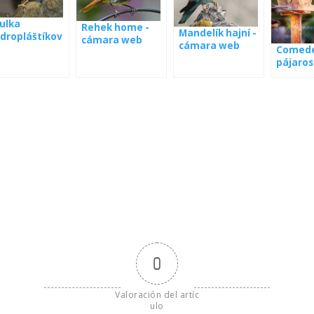
ulka
Rehek home -
Mandelík hajní -
dropláštíkov
cámara web
cámara web
webkamera
Comede
namá
pájaros
0
Valoración del artíc
ulo