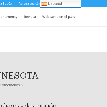
ma ZooCam
Agrega una cámara
Sobre
Contacto
Español
Dokumenty
Revista
Webcams en el país
NNESOTA
Comentarios 6
ájaros - descripción