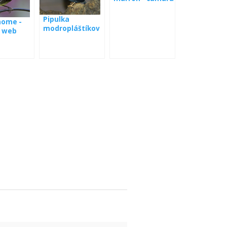
web
Pipulka
home -
modropláštíkov
 web
á webkamera
Panamá