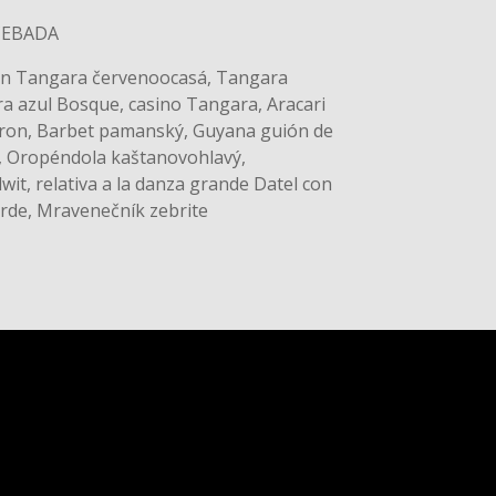
CEBADA
rón Tangara červenoocasá, Tangara
a azul Bosque, casino Tangara, Aracari
ieron, Barbet pamanský, Guyana guión de
, Oropéndola kaštanovohlavý,
it, relativa a la danza grande Datel con
rde, Mravenečník zebrite