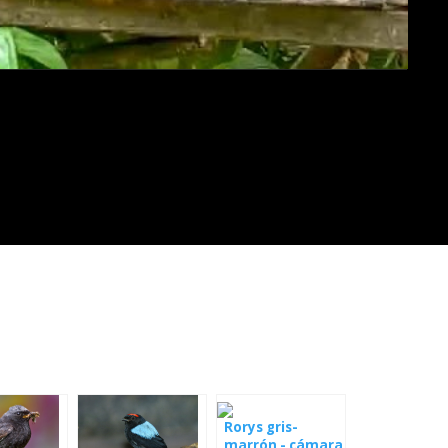
Rorys gris-
marrón - cámara