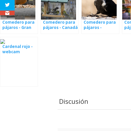
Comedero para
Comedero para
Comedero para
Co
pájaros - Gran
pájaros - Canadá
pájaros -
páj
Bretaña
Minnesota
Cardenal rojo -
webcam
Discusión