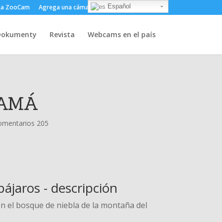
Español
ma ZooCam
Agrega una cámara
Sobre
Contacto
Dokumenty
Revista
Webcams en el país
NAMÁ
omentarios 205
ájaros - descripción
en el bosque de niebla de la montaña del