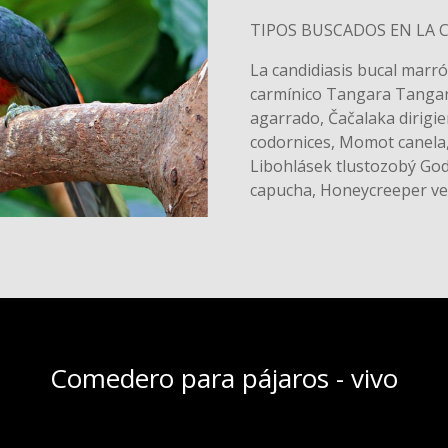
TIPOS BUSCADOS EN LA 
La candidiasis bucal mar
carmínico Tangara Tangar
agarrado, Čačalaka dirig
codornices, Momot canela
Libohlásek tlustozobý Godw
capucha, Honeycreeper ve
Comedero para pájaros - vivo