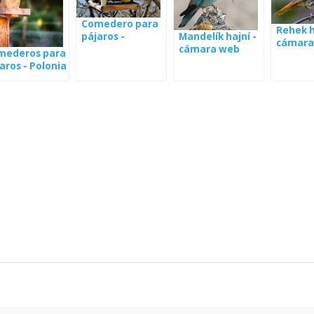
Comedero para
Rehek 
Mandelík hajní -
pájaros -
cámara
cámara web
webcam España
mederos para
aros - Polonia