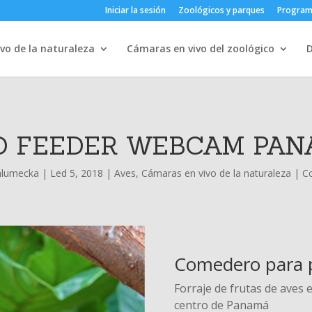
Iniciar la sesión
Zoológicos y parques
Progra
vo de la naturaleza
Cámaras en vivo del zoológico
D FEEDER WEBCAM PA
hlumecka
|
Led 5, 2018
|
Aves
,
Cámaras en vivo de la naturaleza
|
C
Comedero para p
Forraje de frutas de aves 
centro de Panamá