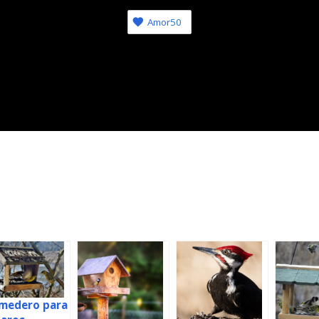
Amor
50
medero para