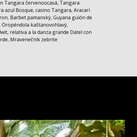
rón Tangara červenoocasá, Tangara
a azul Bosque, casino Tangara, Aracari
ieron, Barbet pamanský, Guyana guión de
, Oropéndola kaštanovohlavý,
it, relativa a la danza grande Datel con
rde, Mravenečník zebrite