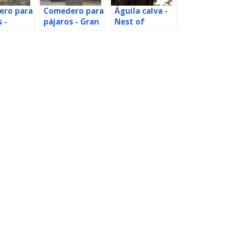
ero para
Comedero para
Águila calva -
 -
pájaros - Gran
Nest of
á
Bretaña
Decorah North