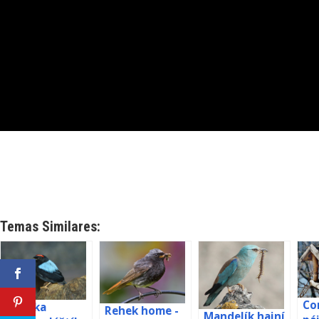
Temas Similares:
Co
Pipulka
Rehek home -
Mandelík hajní