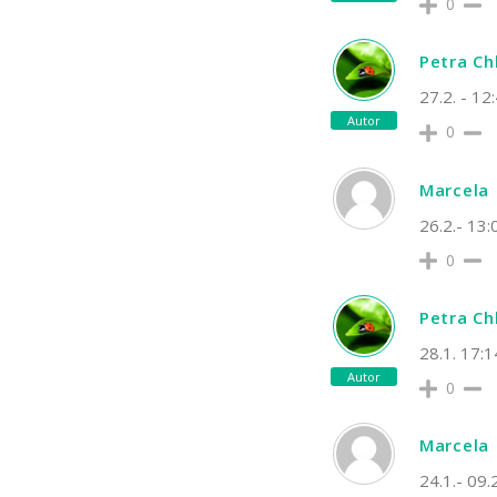
0
Petra C
27.2. - 12
Autor
0
Marcela
26.2.- 13
0
Petra C
28.1. 17:1
Autor
0
Marcela
24.1.- 09