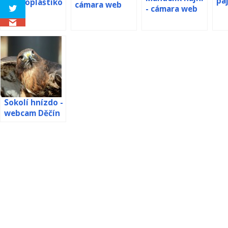
páj
modropláštíko
cámara web
- cámara web
we
vá webkamera
Es
Panamá
Sokolí hnízdo -
webcam Děčín
[: en] Nest of
falcon -
webcam de
Děčín