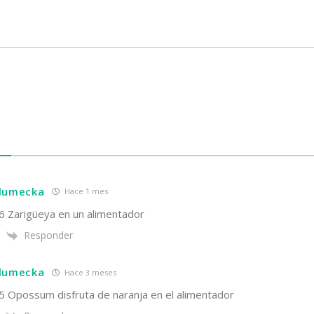
S
hlumecka
Hace 1 mes
16 Zarigüeya en un alimentador
Responder
hlumecka
Hace 3 meses
25 Opossum disfruta de naranja en el alimentador