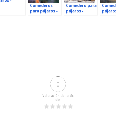
aros -
Comederos
Comedero para
Comed
bcam
para pájaros -
pájaros -
pájaros
paña
Polonia
Minnesota
Canad
0
Valoración del artíc
ulo