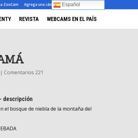
ma ZooCam
Agrega una cámara
Sobre
Contacto
Español
ENTY
REVISTA
WEBCAMS EN EL PAÍS
NAMÁ
|
Comentarios 221
- descripción
en el bosque de niebla de la montaña del
CEBADA