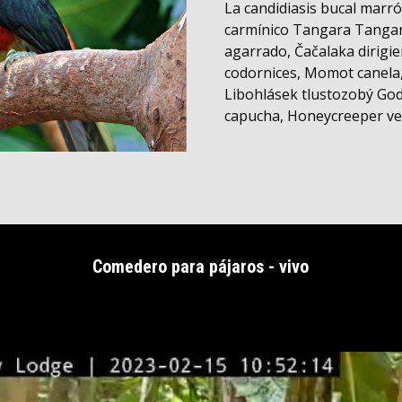
La candidiasis bucal mar
carmínico Tangara Tangar
agarrado, Čačalaka dirig
codornices, Momot canela
Libohlásek tlustozobý Godw
capucha, Honeycreeper ve
Comedero para pájaros - vivo