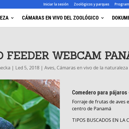
Iniciar la sesión
Zoológicos y parques
Progra
LEZA
CÁMARAS EN VIVO DEL ZOOLÓGICO
DOKUM
D FEEDER WEBCAM PA
mecka
|
Led 5, 2018
|
Aves
,
Cámaras en vivo de la naturaleza
Comedero para pájaros 
Forraje de frutas de aves 
centro de Panamá
TIPOS BUSCADOS EN LA 