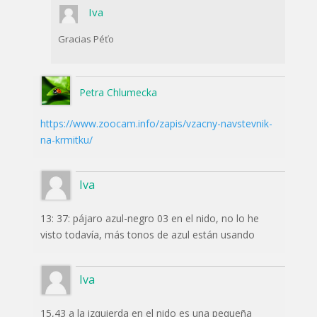
Iva
Gracias Péťo
Petra Chlumecka
https://www.zoocam.info/zapis/vzacny-navstevnik-
na-krmitku/
Iva
13: 37: pájaro azul-negro 03 en el nido, no lo he
visto todavía, más tonos de azul están usando
Iva
15,43 a la izquierda en el nido es una pequeña