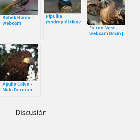
Pipulka
Rehek Home -
modropláštíkov
webcam
á webkamera
Falcon Nest -
Panamá
webcam Děčín [:
en] Nest of
falcon - cámara
web de Děčín
Águila Calva -
Nido Decorah
Norte
Discusión