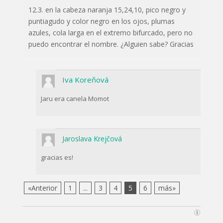
12.3. en la cabeza naranja 15,24,10, pico negro y
puntiagudo y color negro en los ojos, plumas
azules, cola larga en el extremo bifurcado, pero no
puedo encontrar el nombre. ¿Alguien sabe? Gracias
Iva Koreňová
Jaru era canela Momot
Jaroslava Krejčová
gracias es!
«Anterior
1
...
3
4
5
6
más»