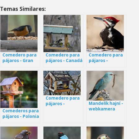
Temas Similares:
Comedero para
Comedero para
Comedero para
pájaros - Gran
pájaros - Canadá
pájaros -
Bretaña
Minnesota
Comedero para
Mandelík hajní -
pájaros -
webkamera
webcam España
Comederos para
pájaros - Polonia