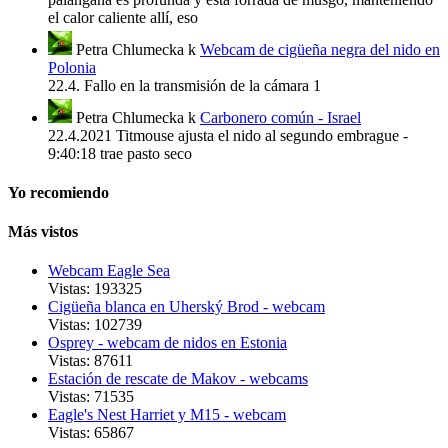
el calor caliente allí, eso
Petra Chlumecka
k
Webcam de cigüeña negra del nido en
Polonia
22.4. Fallo en la transmisión de la cámara 1
Petra Chlumecka
k
Carbonero común - Israel
22.4.2021 Titmouse ajusta el nido al segundo embrague -
9:40:18 trae pasto seco
Yo recomiendo
Más vistos
Webcam Eagle Sea
Vistas: 193325
Cigüeña blanca en Uherský Brod - webcam
Vistas: 102739
Osprey - webcam de nidos en Estonia
Vistas: 87611
Estación de rescate de Makov - webcams
Vistas: 71535
Eagle's Nest Harriet y M15 - webcam
Vistas: 65867