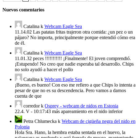
Nuevos comentarios
Catalina
k
Webcam Eagle Sea
11.14.02 Las patatas fritas trajeron otra comida: ¿un pez o un
pájaro? No importa, principalmente porque entendió cómo era
de él.
Catalina
k
Webcam Eagle Sea
11.01.32 peces !!!!!!!!!!! ¡Finalmente! El joven comprendió.
¡Estupendo! No creo que nadie esperaba tal desarrollo. Chips
no solo ayudó a hacer el pollo
Catalina
k
Webcam Eagle Sea
¡Bueno, es bueno! Con eso me refiero a que Chips lo intenta a
pesar de que no es su descendencia. Pero vamos a darnos
cuenta de que
corredor
k
Osprey - webcam de nidos en Estonia
22.4. V - 10:17:43 más apareamiento en el nido inferior
Petra Chlumecka
k
Webcam de cigüeña negra del nido en
Polonia
Hola Sra. Hano, la hembra estaba sentada en el huevo, la
palangana es profunda y está forrada de musgo, manteniendo