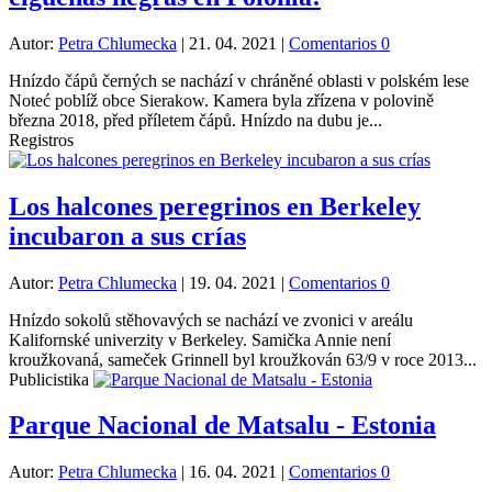
Autor:
Petra Chlumecka
|
21. 04. 2021
|
Comentarios 0
Hnízdo čápů černých se nachází v chráněné oblasti v polském lese
Noteć poblíž obce Sierakow. Kamera byla zřízena v polovině
března 2018, před příletem čápů. Hnízdo na dubu je...
Registros
Los halcones peregrinos en Berkeley
incubaron a sus crías
Autor:
Petra Chlumecka
|
19. 04. 2021
|
Comentarios 0
Hnízdo sokolů stěhovavých se nachází ve zvonici v areálu
Kalifornské univerzity v Berkeley. Samička Annie není
kroužkovaná, sameček Grinnell byl kroužkován 63/9 v roce 2013...
Publicistika
Parque Nacional de Matsalu - Estonia
Autor:
Petra Chlumecka
|
16. 04. 2021
|
Comentarios 0