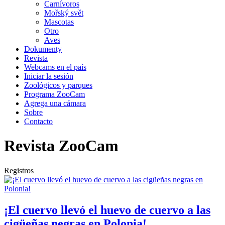
Carnívoros
Mořský svět
Mascotas
Otro
Aves
Dokumenty
Revista
Webcams en el país
Iniciar la sesión
Zoológicos y parques
Programa ZooCam
Agrega una cámara
Sobre
Contacto
Revista ZooCam
Registros
¡El cuervo llevó el huevo de cuervo a las
cigüeñas negras en Polonia!