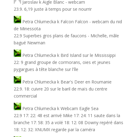
Jaroslav
k
Aigle Blanc - webcam
23.9. 6,19 juste à temps pour se nourrir
Petra Chlumecka
k
Falcon Falcon - webcam du nid
de Minessota
22.9 Superbes gros plans de faucons - Michelle, mâle
bagué Newman
Petra Chlumecka
k
Bird Island sur le Mississippi
22: 9 grand groupe de cormorans, oies et jeunes
pygargues à tête blanche sur l'île
Petra Chlumecka
k
Bear's Deer en Roumanie
22.9. 18: cuivre 20 sur le baril de maïs du centre
commercial
Petra Chlumecka
k
Webcam Eagle Sea
22.9 17: 22: 48 est arrivé Mike 17: 24: 11 saute dans la
branche 17: 58: 35 a volé 18: 12: 08 Downy repéré dans
18: 12: 32: XNUMX regarde par la caméra