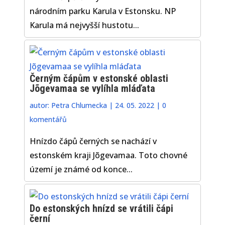
národním parku Karula v Estonsku. NP
Karula má nejvyšší hustotu...
Černým čápům v estonské oblasti
Jõgevamaa se vylíhla mláďata
autor:
Petra Chlumecka
|
24. 05. 2022
|
0
komentářů
Hnízdo čápů černých se nachází v
estonském kraji Jõgevamaa. Toto chovné
území je známé od konce...
Do estonských hnízd se vrátili čápi
černí