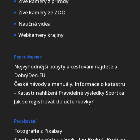
Živé kamery z přírody
Živé kamery ze ZOO
Naučná videa
Webkamery krajiny
Doporučujeme
Nejvýhodnější
pobyty a cestování najdete a
DobrýDen.EU
České
návody
a manuály. Informace o katastru
-
Katastr nahlížení
Pravidelné výsledky
Sportka
Jak se registrovat do
účtenkovky
?
Poděkování
Fotografie z
Pixabay
Tvorba webových stránek - Jan Brokeš, Brofi.eu