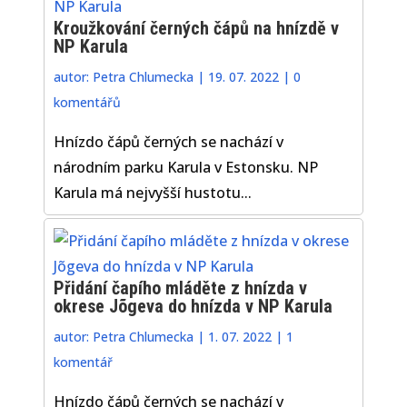
Kroužkování černých čápů na hnízdě v
NP Karula
autor:
Petra Chlumecka
|
19. 07. 2022
|
0
komentářů
Hnízdo čápů černých se nachází v
národním parku Karula v Estonsku. NP
Karula má nejvyšší hustotu...
Přidání čapího mláděte z hnízda v
okrese Jõgeva do hnízda v NP Karula
autor:
Petra Chlumecka
|
1. 07. 2022
|
1
komentář
Hnízdo čápů černých se nachází v