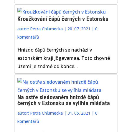
Kroužkování čápů černých v Estonsku
autor:
Petra Chlumecka
|
20. 07. 2021
|
0
komentářů
Hnízdo čápů černých se nachází v
estonském kraji Jõgevamaa. Toto chovné
území je známé od konce...
Na ostře sledovaném hnízdě čápů
černých v Estonsku se vylíhla mláďata
autor:
Petra Chlumecka
|
31. 05. 2021
|
0
komentářů