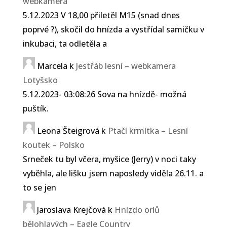
webkamera
5.12.2023 V 18,00 přiletěl M15 (snad dnes
poprvé ?), skočil do hnízda a vystřídal samičku v
inkubaci, ta odletěla a
Marcela
k
Jestřáb lesní – webkamera
Lotyšsko
5.12.2023- 03:08:26 Sova na hnízdě- možná
puštík.
Leona Šteigrová
k
Ptačí krmítka – Lesní
koutek – Polsko
Srneček tu byl včera, myšice (Jerry) v noci taky
vyběhla, ale lišku jsem naposledy viděla 26.11. a
to se jen
Jaroslava Krejčová
k
Hnízdo orlů
bělohlavých – Eagle Country