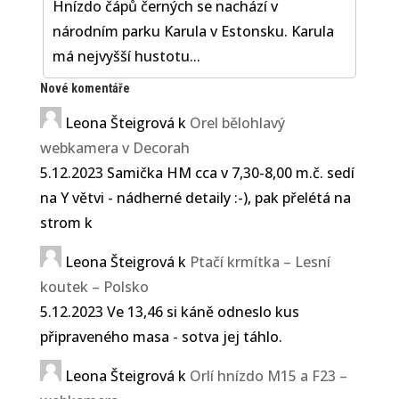
Hnízdo čápů černých se nachází v
národním parku Karula v Estonsku. Karula
má nejvyšší hustotu...
Nové komentáře
Leona Šteigrová
k
Orel bělohlavý
webkamera v Decorah
5.12.2023 Samička HM cca v 7,30-8,00 m.č. sedí
na Y větvi - nádherné detaily :-), pak přelétá na
strom k
Leona Šteigrová
k
Ptačí krmítka – Lesní
koutek – Polsko
5.12.2023 Ve 13,46 si káně odneslo kus
připraveného masa - sotva jej táhlo.
Leona Šteigrová
k
Orlí hnízdo M15 a F23 –