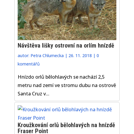
Návštěva lišky ostrovní na orlím hnízdě
autor:
Petra Chlumecka
|
26. 11. 2018
|
0
komentářů
Hnízdo orlů bělohlavých se nachází 2,5
metru nad zemí ve stromu dubu na ostrově
Santa Cruz v...
Kroužkování orlů bělohlavých na hnízdě
Fraser Point