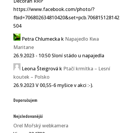
Decorah RRP
https://www.facebook.com/photo/?
fbid=706802634810420&set=pcb.706815128142
504
Petra Chlumecka
k
Napajedlo Kwa
Maritane
26.9.2023 - 10:50 Sloní stádo u napajedla
Leona Šteigrová
k
Ptačí krmítka – Lesní
koutek – Polsko
26.9.2023 V 00,55-6 myšice v akci :-).
Doporučujem
Nejsledovanější
Orel Mořský webkamera