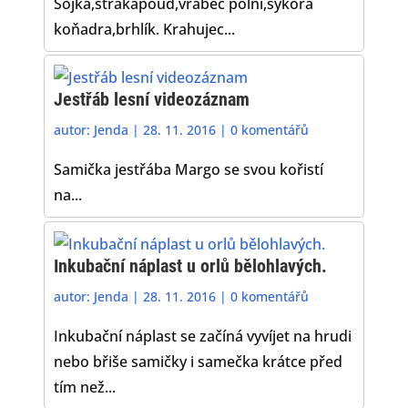
Sojka,strakapoud,vrabec polní,sýkora
koňadra,brhlík. Krahujec...
Jestřáb lesní videozáznam
autor:
Jenda
|
28. 11. 2016
|
0 komentářů
Samička jestřába Margo se svou kořistí
na...
Inkubační náplast u orlů bělohlavých.
autor:
Jenda
|
28. 11. 2016
|
0 komentářů
Inkubační náplast se začíná vyvíjet na hrudi
nebo břiše samičky i samečka krátce před
tím než...