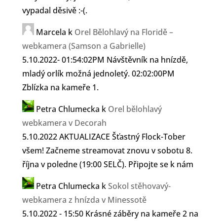
vypadal děsivě :-(.
Marcela
k
Orel Bělohlavý na Floridě –
webkamera (Samson a Gabrielle)
5.10.2022- 01:54:02PM Návštěvník na hnízdě,
mladý orlík možná jednoletý. 02:02:00PM
Zblízka na kameře 1.
Petra Chlumecka
k
Orel bělohlavý
webkamera v Decorah
5.10.2022 AKTUALIZACE Šťastný Flock-Tober
všem! Začneme streamovat znovu v sobotu 8.
října v poledne (19:00 SELČ). Připojte se k nám
Petra Chlumecka
k
Sokol stěhovavý-
webkamera z hnízda v Minessotě
5.10.2022 - 15:50 Krásné záběry na kameře 2 na