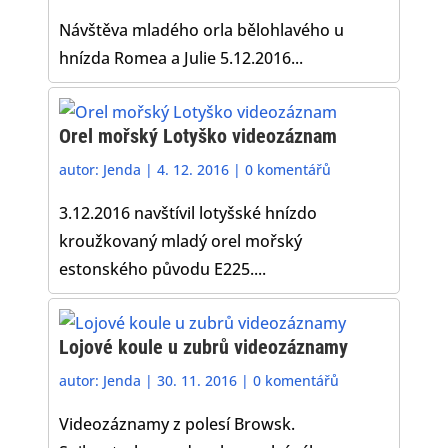
Návštěva mladého orla bělohlavého u
hnízda Romea a Julie 5.12.2016...
Orel mořský Lotyško videozáznam
autor:
Jenda
|
4. 12. 2016
|
0 komentářů
3.12.2016 navštívil lotyšské hnízdo
kroužkovaný mladý orel mořský
estonského původu E225....
Lojové koule u zubrů videozáznamy
autor:
Jenda
|
30. 11. 2016
|
0 komentářů
Videozáznamy z polesí Browsk.