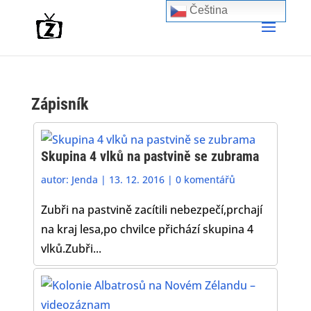
Čeština‎
Zápisník
Skupina 4 vlků na pastvině se zubrama
autor:
Jenda
|
13. 12. 2016
|
0 komentářů
Zubři na pastvině zacítili nebezpečí,prchají
na kraj lesa,po chvilce přichází skupina 4
vlků.Zubři...