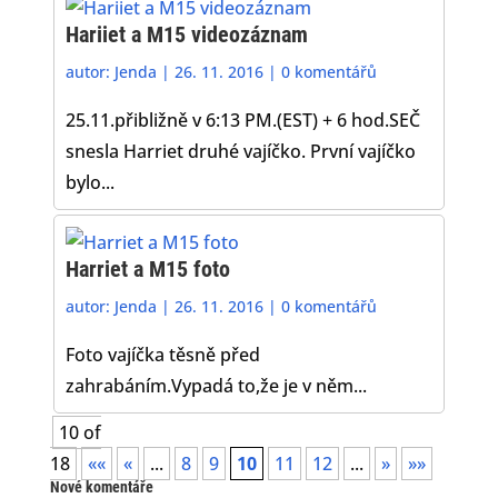
Hariiet a M15 videozáznam
autor:
Jenda
|
26. 11. 2016
|
0 komentářů
25.11.přibližně v 6:13 PM.(EST) + 6 hod.SEČ
snesla Harriet druhé vajíčko. První vajíčko
bylo...
Harriet a M15 foto
autor:
Jenda
|
26. 11. 2016
|
0 komentářů
Foto vajíčka těsně před
zahrabáním.Vypadá to,že je v něm...
10 of
18
««
«
...
8
9
10
11
12
...
»
»»
Nové komentáře