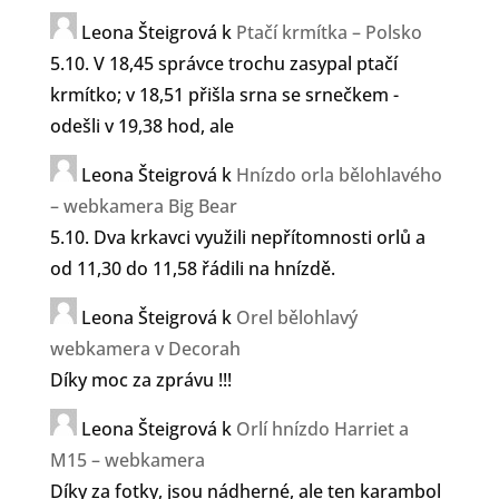
Leona Šteigrová
k
Ptačí krmítka – Polsko
5.10. V 18,45 správce trochu zasypal ptačí
krmítko; v 18,51 přišla srna se srnečkem -
odešli v 19,38 hod, ale
Leona Šteigrová
k
Hnízdo orla bělohlavého
– webkamera Big Bear
5.10. Dva krkavci využili nepřítomnosti orlů a
od 11,30 do 11,58 řádili na hnízdě.
Leona Šteigrová
k
Orel bělohlavý
webkamera v Decorah
Díky moc za zprávu !!!
Leona Šteigrová
k
Orlí hnízdo Harriet a
M15 – webkamera
Díky za fotky, jsou nádherné, ale ten karambol