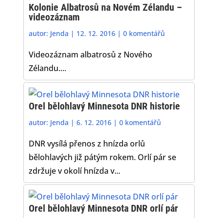
Kolonie Albatrosů na Novém Zélandu –
videozáznam
autor:
Jenda
|
12. 12. 2016
|
0 komentářů
Videozáznam albatrosů z Nového
Zélandu....
Orel bělohlavý Minnesota DNR historie
autor:
Jenda
|
6. 12. 2016
|
0 komentářů
DNR vysílá přenos z hnízda orlů
bělohlavých již pátým rokem. Orlí pár se
zdržuje v okolí hnízda v...
Orel bělohlavý Minnesota DNR orlí pár