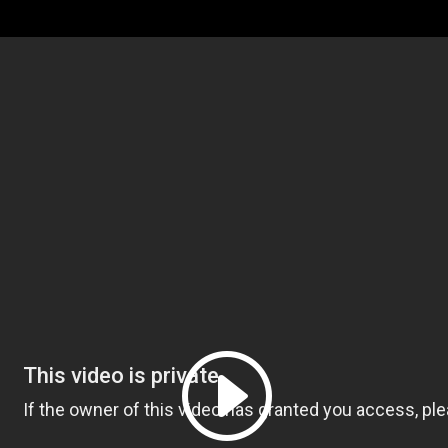
Odebírejte aktuality ze svě
přírody
Jednou týdně vás budeme informovat o nejdůleži
údálostech z dění před kamerami.