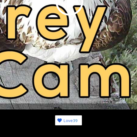
Love
39