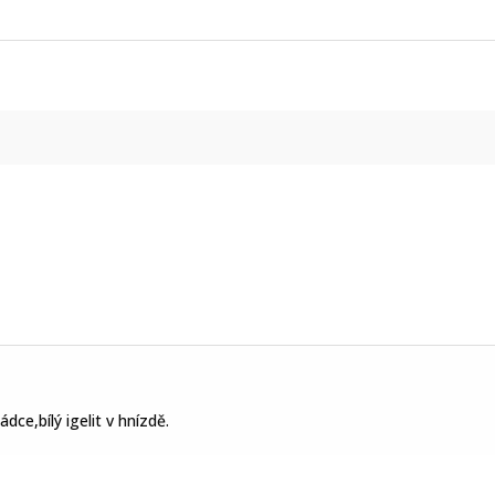
dce,bílý igelit v hnízdě.