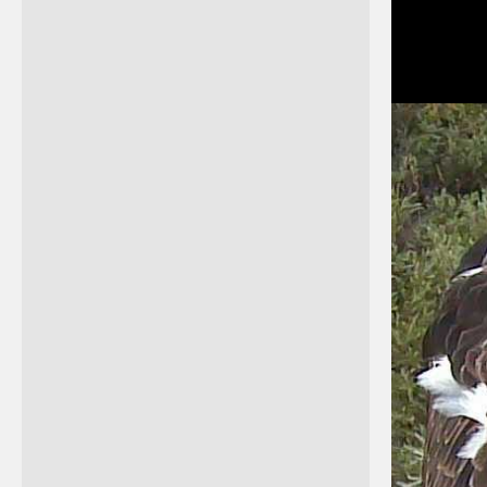
Petra Chlumecka
Na Kroměřížsku se objevil
orel stepní, na Olomoucku a
Přerovsku ouhorlík
černokřídlý a na
Novojičínsku chaluha malá,