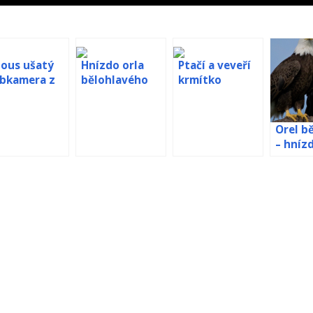
lous ušatý
Hnízdo orla
Ptačí a veveří
bkamera z
bělohlavého
krmítko
ízda
Santa Cruz živě
Orel b
– hníz
skále ž