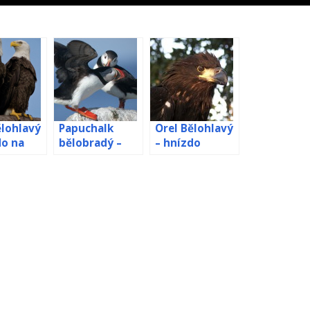
ělohlavý
Papuchalk
Orel Bělohlavý
do na
bělobradý –
– hnízdo
ivě
webkamera z
Decorah Sever
hnízda