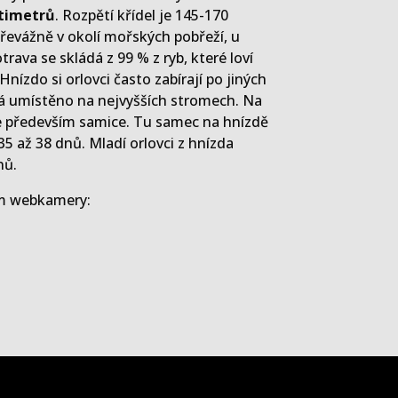
timetrů
. Rozpětí křídel je 145-170
převážně v okolí mořských pobřeží, u
otrava se skládá z 99 % z ryb, které loví
nízdo si orlovci často zabírají po jiných
vá umístěno na nejvyšších stromech. Na
ale především samice. Tu samec na hnízdě
 35 až 38 dnů. Mladí orlovci z hnízda
nů.
m webkamery: