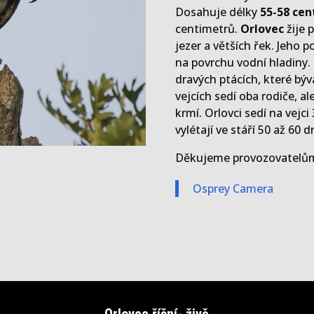
Dosahuje délky
55-58 cen
centimetrů.
Orlovec
žije 
jezer a větších řek. Jeho p
na povrchu vodní hladiny. H
dravých ptácích, které bý
vejcích sedí oba rodiče, 
krmí. Orlovci sedí na vejci
vylétají ve stáří 50 až 60 d
Děkujeme provozovatelů
Osprey Camera