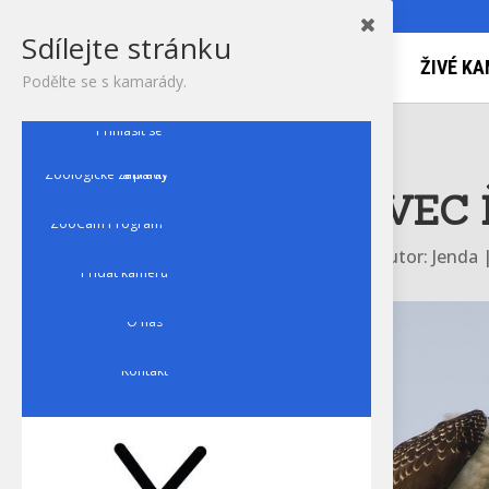
Sdílejte stránku
ŽIVÉ KA
Podělte se s kamarády.
Přihlásit se
Zoologické zahrady a parky
ORLOVEC 
ZooCam Program
autor:
Jenda
Přidat kameru
O nás
Kontakt