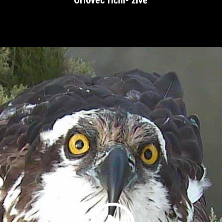
Orlovec říční- živě