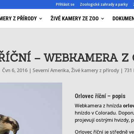
Přihlásit se
Zoologické zahrady a parky
MERY Z PŘÍRODY
ŽIVÉ KAMERY ZE ZOO
DOKUME
ŘÍČNÍ – WEBKAMERA Z
|
Čvn 6, 2016
|
Severní Amerika
,
Živé kamery z přírody
|
731
Orlovec říční – popis
Webkamera z hnízda
orlo
hnízdo v Coloradu. Doporu
projevují ostrými hvizdy, 
Orlovec říční je středně ve