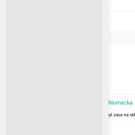
Diskuze
před 360 000 lety, vytváří
nadčasovost, která se...
Subscribe
Petra Chlumecka
Petra Chlumecka
Colorád byl zase na sklá
Hnízdo výrů afrických se
Admin
nachází v v přírodní