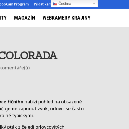
Čeština‎
ZooCam Program
Přidat kameru
O nás
Kontakt
NTY
MAGAZÍN
WEBKAMERY KRAJINY
 COLORADA
 komentáře(ů)
vce říčního
nabízí pohled na obsazené
čujeme zapnout zvuk, orlovci se často
pro ně typickými.
lký pták z čeledi orlovcovitých.