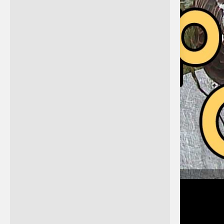
sdělil ČTK místopředseda
Moravského
ornitologického spolku Jiří
Šafránek. Orel stepní obývá
rozlehlé pláně na sever od...
Petra Chlumecka
Orel korunkatý