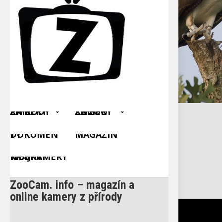
ŽIVÉ KAMERY Z PŘÍRODY
ŽIVÉ KAMERY ZE ZOO
DOKUMENTY
MAGAZÍN
WEBKAMERY KRAJINY
ZooCam. info – magazín a
online kamery z přírody