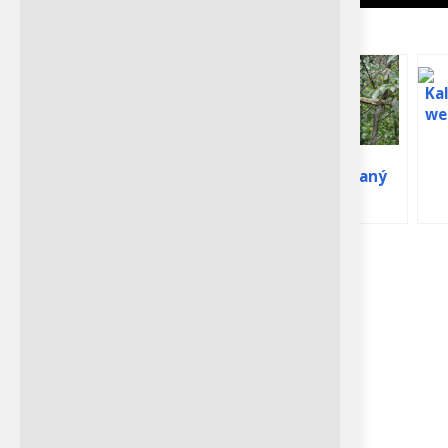
Podobná Témata:
Ka
we
Poštolka
hn
pestrá
Puštík
webkamera z
proužkovaný
hnízda
Orlí hnízdo
Petra Chlumecka
Harriet a M15 –
webkamera
Donyo Lodge se nachází na
více než 111 000 hektarech
soukromého pozemku v
srdci pohoří Chyulu, mezi
Orel bělohlavý
národními parky Tsavo a
webkamera v
Decorah
Amboseli v Keni.
Nemovitost, vybroušená ze
starověké lávové skály
vychrlené z Kilimandžára