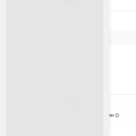
sdělil ČTK místopředseda
Diskuze
Moravského
ornitologického spolku Jiří
Šafránek. Orel stepní obývá
rozlehlé pláně na sever od...
Subscribe
Moty
Petra Chlumecka
Nic nevidím 🙁
Member
Orel korunkatý