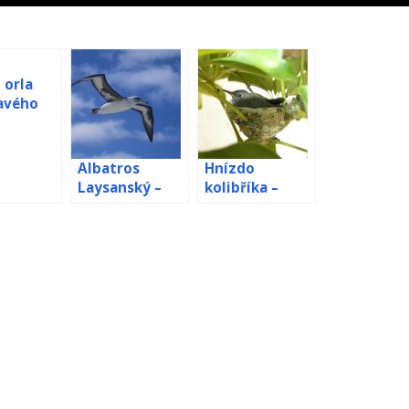
 orla
avého
Cruz živě
Albatros
Hnízdo
Laysanský –
kolibříka –
webkamera z
webkamera
hnízda[:en]Lay
san albatross
webcamera
from
nest[:de]Laysa
nalbatros –
Kamera aus
Nest[:fr]Albatr
os de Laysan –
webcam du nid