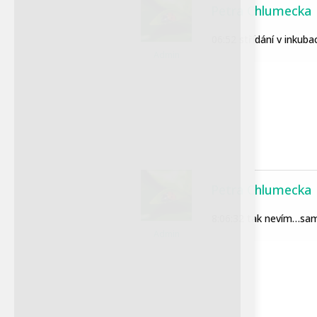
Petra Chlumecka
06:52 střídání v inkuba
Admin
Petra Chlumecka
Donyo Lodge se nachází na
Petra Chlumecka
více než 111 000 hektarech
soukromého pozemku v
8:06:32 tak nevím…sami
srdci pohoří Chyulu, mezi
Admin
národními parky Tsavo a
Amboseli v Keni.
Nemovitost, vybroušená ze
starověké lávové skály
vychrlené z Kilimandžára