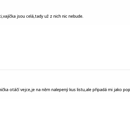
ci,vajíčka jsou celá,tady už z nich nic nebude.
čka otáčí vejce,je na něm nalepený kus listu,ale připadá mi jako po