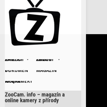
ŽIVÉ KAMERY Z PŘÍRODY
ŽIVÉ KAMERY ZE ZOO
DOKUMENTY
MAGAZÍN
WEBKAMERY KRAJINY
ZooCam. info – magazín a
online kamery z přírody