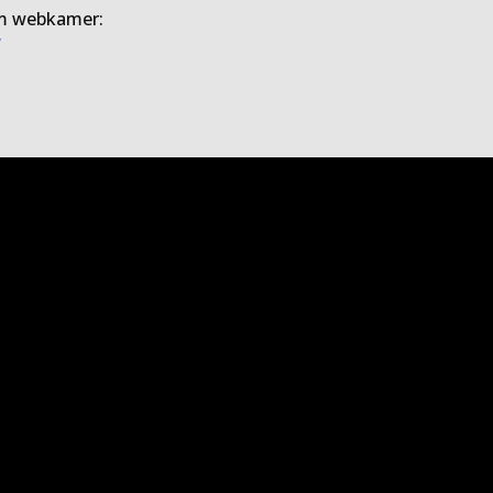
m webkamer:
/