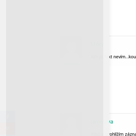
(Stephanoaetus coronatus)
patří mezi velké a mohutné
orly. Na délku měří 80 až 99
centimetrů a je tedy pátý
nejdelší orel. Samice jsou s
váhou 3,2–4,7 kg o 10 až 15
Moty
% těžší než samci, kteří váží
2,55–4,12 kg. Je to devátý
Ach jo,fakt nevím…ko
nejtěžší žijící orel. Rozpětí...
Member
Jaroslava
Když si prohlížím zázn