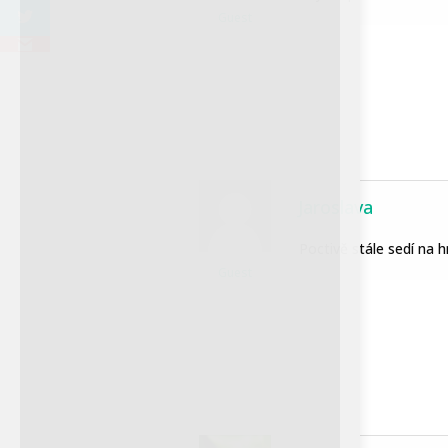
Guest
Petra Chlumecka
21. září museli utratit samici
ledního medvěda Bertu. Její
onkologické onemocnění se
Jaroslava
přes veškerou snahu
veterinářů i chovatelů
Poctivě stále sedí na 
ukázalo jako neléčitelné.
Guest
Pražská rodačka by se 2.
prosince dožila 20 let. V
prostoru stávající expozice
ledních...