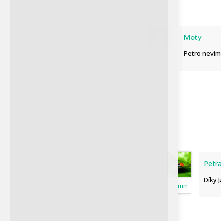
před 360 000 lety, vytváří
nadčasovost, která se...
Moty
Petro nevím,
Member
Petr
Petra Chlumecka
Díky 
Admin
Hnízdo výrů afrických se
nachází v v přírodní