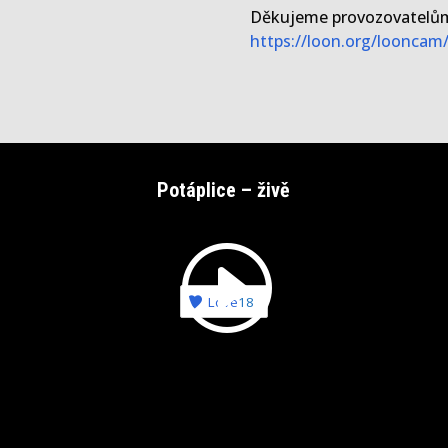
Děkujeme provozovatelů
https://loon.org/looncam
Potáplice – živě
Love
18