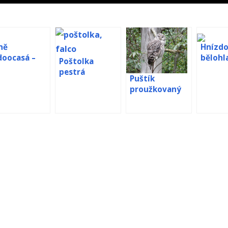
ně
Hnízdo
doocasá –
bělohl
Poštolka
bkamera
Santa 
pestrá
Puštík
webkamera z
proužkovaný
hnízda