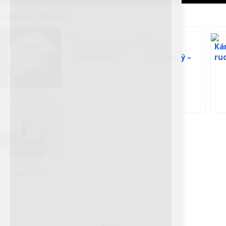
Podobná Témata:
Výr virginský –
Sokol
Ká
webkamera
stěhovavý –
ru
hnízdo
we
Anacapa
Orlí hnízdo
Harriet a M15 –
webkamera
Petra Chlumecka
Berneška
Na Kroměřížsku se objevil
kanadská –
orel stepní, na Olomoucku a
webkamera
Přerovsku ouhorlík
černokřídlý a na
Novojičínsku chaluha malá,