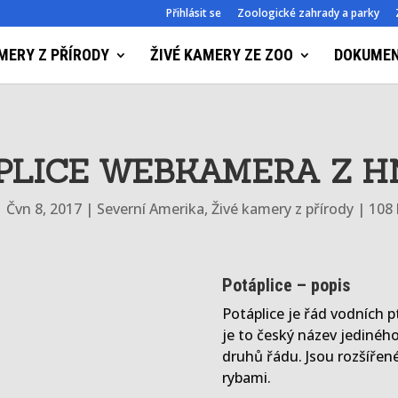
Přihlásit se
Zoologické zahrady a parky
MERY Z PŘÍRODY
ŽIVÉ KAMERY ZE ZOO
DOKUME
PLICE WEBKAMERA Z H
|
Čvn 8, 2017
|
Severní Amerika
,
Živé kamery z přírody
|
108
Potáplice – popis
Potáplice je řád vodních 
je to český název jedinéh
druhů řádu. Jsou rozšířené
rybami.