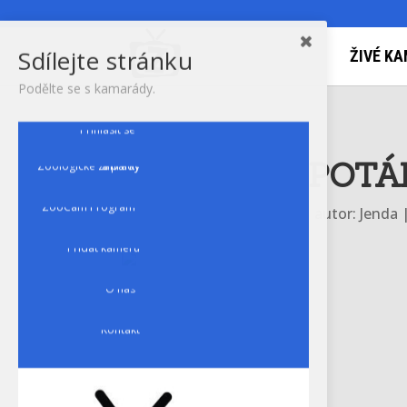
Sdílejte stránku
ŽIVÉ KA
Podělte se s kamarády.
Přihlásit se
Zoologické zahrady a parky
POTÁ
ZooCam Program
autor:
Jenda
Přidat kameru
O nás
Kontakt