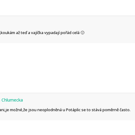
koukám až teď a vajíčka vypadají pořád celá 🙁
a Chlumecka
Jani,je možné,že jsou neoplodněná u Potáplic se to stává poměrně často.