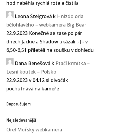
hod naběhla rychlá rota a čistila
Leona Šteigrová
k
Hnízdo orla
bělohlavého – webkamera Big Bear
22.9.2023 Konečně se zase po pár
dnech Jackie a Shadow ukázali :-) - v
6,50-6,51 přiletěli na soušku v dohledu
Dana Benešová
k
Ptačí krmítka –
Lesní koutek – Polsko
22.9.2023 v 04.12 si divočák
pochutnává na kameře
Doporučujem
Nejsledovanější
Orel Mořský webkamera