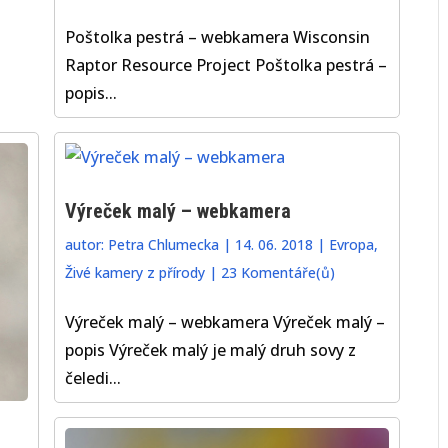
Poštolka pestrá – webkamera Wisconsin
Raptor Resource Project Poštolka pestrá –
popis...
Výreček malý – webkamera
autor:
Petra Chlumecka
|
14. 06. 2018
|
Evropa
,
Živé kamery z přírody
|
23 Komentáře(ů)
Výreček malý – webkamera Výreček malý –
popis Výreček malý je malý druh sovy z
čeledi...