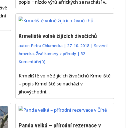
popis Hnízdo výrů afrických se nachází v...
živě
dní
Krmeliště volně žijících živočichů
autor:
Petra Chlumecka
|
27. 10. 2018
|
Severní
Amerika
,
Živé kamery z přírody
|
52
Komentáře(ů)
Krmeliště volně žijících živočichů Krmeliště
– popis Krmeliště se nachází v
jihovýchodní...
Panda velká – přírodní rezervace v