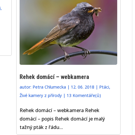
i
,
Rehek domácí – webkamera
autor:
Petra Chlumecka
|
12. 06. 2018
|
Ptáci
,
Živé kamery z přírody
|
13 Komentáře(ů)
Rehek domácí – webkamera Rehek
domácí – popis Rehek domácí je malý
tažný pták z řádu...