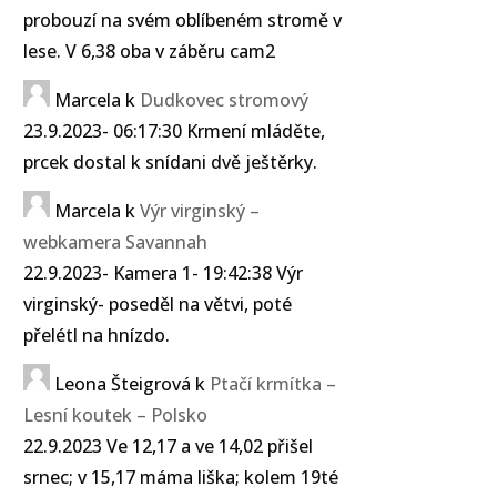
probouzí na svém oblíbeném stromě v
lese. V 6,38 oba v záběru cam2
Marcela
k
Dudkovec stromový
23.9.2023- 06:17:30 Krmení mláděte,
prcek dostal k snídani dvě ještěrky.
Marcela
k
Výr virginský –
webkamera Savannah
22.9.2023- Kamera 1- 19:42:38 Výr
virginský- poseděl na větvi, poté
přelétl na hnízdo.
Leona Šteigrová
k
Ptačí krmítka –
Lesní koutek – Polsko
22.9.2023 Ve 12,17 a ve 14,02 přišel
srnec; v 15,17 máma liška; kolem 19té