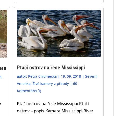
Ptačí ostrov na řece Mississippi
era
autor:
Petra Chlumecka
|
19. 09. 2018
|
Severní
a
,
Amerika
,
Živé kamery z přírody
|
60
Komentáře(ů)
Ptačí ostrov na řece Mississippi Ptačí
v
ostrov – popis Kamera Mississippi River