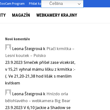
ZooCam Program
Přidat kameru
O nás
Kontakt
Čeština‎
NTY
MAGAZÍN
WEBKAMERY KRAJINY
Nové komentáře
Leona Šteigrová
k
Ptačí krmítka –
Lesní koutek – Polsko
23.9.2023 Srneček přišel zase vícekrát,
v 15,21 vyhnal mámu lišku z krmítka :-
(. Ve 21,20-21,38 hod lišák s menším
kvítkem
Leona Šteigrová
k
Hnízdo orla
bělohlavého – webkamera Big Bear
23.9.2023 V 6,10 Jackie a Shadow se