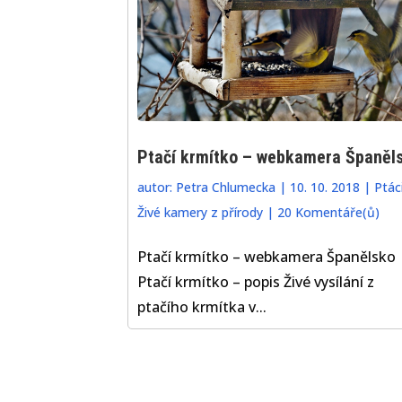
Ptačí krmítko – webkamera Španěl
autor:
Petra Chlumecka
|
10. 10. 2018
|
Ptác
Živé kamery z přírody
|
20 Komentáře(ů)
Ptačí krmítko – webkamera Španělsko
Ptačí krmítko – popis Živé vysílání z
ptačího krmítka v...