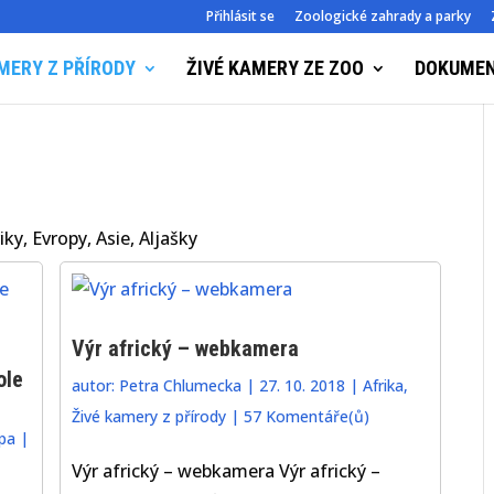
Přihlásit se
Zoologické zahrady a parky
MERY Z PŘÍRODY
ŽIVÉ KAMERY ZE ZOO
DOKUME
ky, Evropy, Asie, Aljašky
Výr africký – webkamera
ole
autor:
Petra Chlumecka
|
27. 10. 2018
|
Afrika
,
Živé kamery z přírody
|
57 Komentáře(ů)
pa
|
Výr africký – webkamera Výr africký –