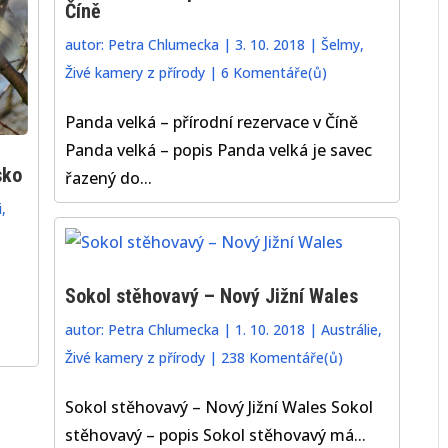
Číně
autor:
Petra Chlumecka
|
3. 10. 2018
|
Šelmy
,
Živé kamery z přírody
|
6 Komentáře(ů)
Panda velká – přírodní rezervace v Číně
Panda velká – popis Panda velká je savec
sko
řazený do...
i
,
Sokol stěhovavý – Nový Jižní Wales
autor:
Petra Chlumecka
|
1. 10. 2018
|
Austrálie
,
Živé kamery z přírody
|
238 Komentáře(ů)
Sokol stěhovavý – Nový Jižní Wales Sokol
stěhovavý – popis Sokol stěhovavý má...