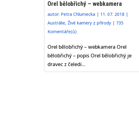
Orel bělobřichý – webkamera
autor:
Petra Chlumecka
|
11. 07. 2018
|
Austrálie
,
Živé kamery z přírody
|
735
Komentáře(ů)
Orel bělobřichý – webkamera Orel
bělobřichý – popis Orel bělobřichý je
dravec z čeledi...