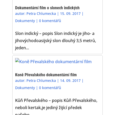
Dokumentární film o slonech indických
autor:
Petra Chlumecka
|
15. 09. 2017
|
Dokumenty
|
0 komentářů
Slon indický – popis Slon indický je jiho- a
jihovýchodoasijský slon dlouhý 3,5 metrů,
jeden...
Koně Převalského dokumentární film
autor:
Petra Chlumecka
|
14. 09. 2017
|
Dokumenty
|
0 komentářů
Kůň Převalského – popis Kůň Převalského,
neboli kertak,je jediný žijící předek
našeho...