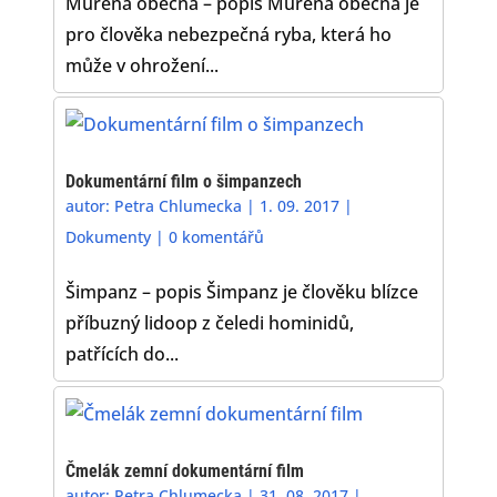
Muréna obecná – popis Muréna obecná je
pro člověka nebezpečná ryba, která ho
může v ohrožení...
Dokumentární film o šimpanzech
autor:
Petra Chlumecka
|
1. 09. 2017
|
Dokumenty
|
0 komentářů
Šimpanz – popis Šimpanz je člověku blízce
příbuzný lidoop z čeledi hominidů,
patřících do...
Čmelák zemní dokumentární film
autor:
Petra Chlumecka
|
31. 08. 2017
|