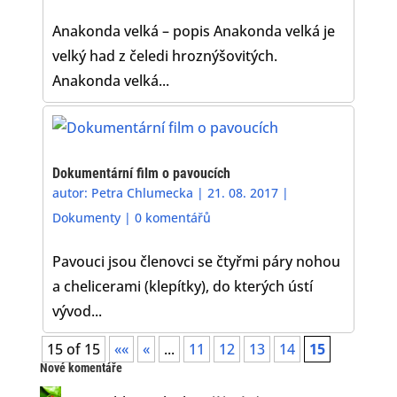
Anakonda velká – popis Anakonda velká je
velký had z čeledi hroznýšovitých.
Anakonda velká...
Dokumentární film o pavoucích
autor:
Petra Chlumecka
|
21. 08. 2017
|
Dokumenty
|
0 komentářů
Pavouci jsou členovci se čtyřmi páry nohou
a chelicerami (klepítky), do kterých ústí
vývod...
15 of 15
««
«
...
11
12
13
14
15
Nové komentáře