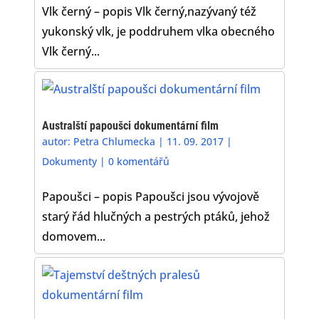
Vlk černý – popis Vlk černý,nazývaný též
yukonský vlk, je poddruhem vlka obecného
Vlk černý...
Australští papoušci dokumentární film
autor:
Petra Chlumecka
|
11. 09. 2017
|
Dokumenty
|
0 komentářů
Papoušci – popis Papoušci jsou vývojově
starý řád hlučných a pestrých ptáků, jehož
domovem...