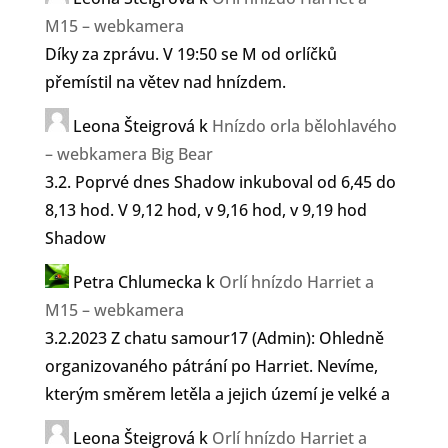
M15 – webkamera
Díky za zprávu. V 19:50 se M od orlíčků
přemístil na větev nad hnízdem.
Leona Šteigrová
k
Hnízdo orla bělohlavého
– webkamera Big Bear
3.2. Poprvé dnes Shadow inkuboval od 6,45 do
8,13 hod. V 9,12 hod, v 9,16 hod, v 9,19 hod
Shadow
Petra Chlumecka
k
Orlí hnízdo Harriet a
M15 – webkamera
3.2.2023 Z chatu samour17 (Admin): Ohledně
organizovaného pátrání po Harriet. Nevíme,
kterým směrem letěla a jejich území je velké a
Leona Šteigrová
k
Orlí hnízdo Harriet a