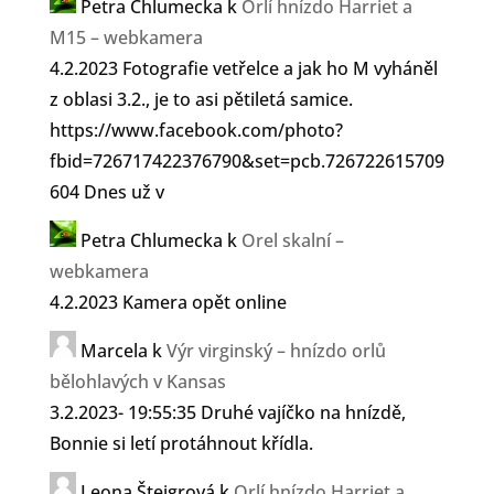
Petra Chlumecka
k
Orlí hnízdo Harriet a
M15 – webkamera
4.2.2023 Fotografie vetřelce a jak ho M vyháněl
z oblasi 3.2., je to asi pětiletá samice.
https://www.facebook.com/photo?
fbid=726717422376790&set=pcb.726722615709
604 Dnes už v
Petra Chlumecka
k
Orel skalní –
webkamera
4.2.2023 Kamera opět online
Marcela
k
Výr virginský – hnízdo orlů
bělohlavých v Kansas
3.2.2023- 19:55:35 Druhé vajíčko na hnízdě,
Bonnie si letí protáhnout křídla.
Leona Šteigrová
k
Orlí hnízdo Harriet a