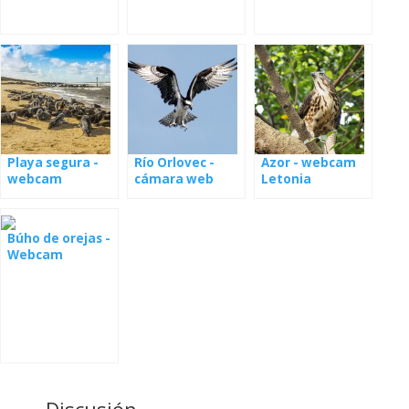
Playa segura -
Río Orlovec -
Azor - webcam
webcam
cámara web
Letonia
desde el nido en
Letonia
Búho de orejas -
Webcam