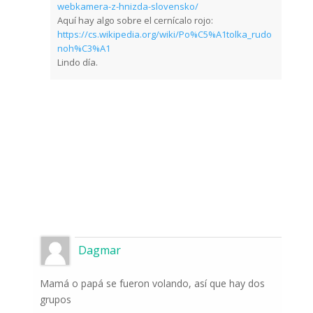
webkamera-z-hnizda-slovensko/
Aquí hay algo sobre el cernícalo rojo:
https://cs.wikipedia.org/wiki/Po%C5%A1tolka_rudo
noh%C3%A1
Lindo día.
Dagmar
Mamá o papá se fueron volando, así que hay dos
grupos