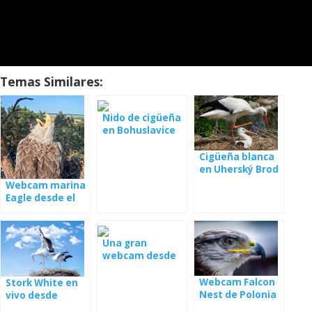
Temas Similares:
Nido de cigüeña
en Bohuslavice
Cigüeña blanca
en Uherský Brod
- webcam
Webcam marina
Eagle desde el
nido
Una gran
webcam desde
el nido con los
jóvenes
Webcam Falcon
Stork White en
Nest de Polonia
vivo desde
Polonia