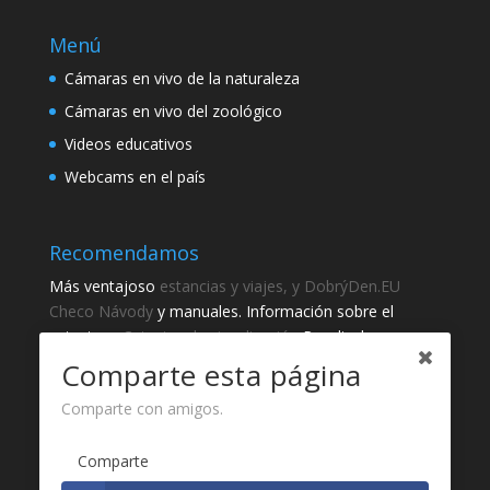
Menú
Cámaras en vivo de la naturaleza
Cámaras en vivo del zoológico
Videos educativos
Webcams en el país
Recomendamos
Más ventajoso
estancias y viajes, y DobrýDen.EU
Checo
Návody
y manuales. Información sobre el
catastro -
Catastro de visualización
Resultados
regulares
Sportka
Comparte esta página
Cómo registrarse para
recibos
?
Comparte con amigos.
Gracias
Comparte
Fotografie z
Pixabay