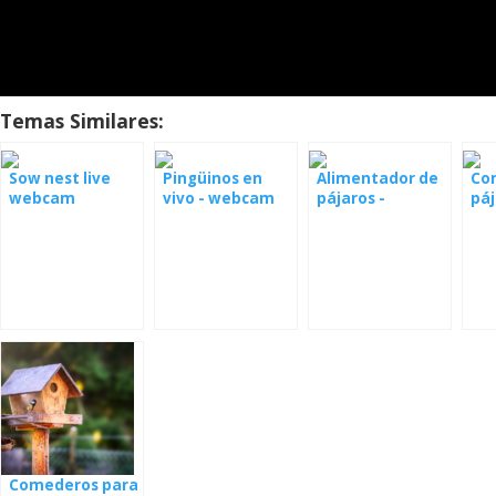
Temas Similares:
Sow nest live
Pingüinos en
Alimentador de
Co
webcam
vivo - webcam
pájaros -
páj
Monterey Bay
webcam
cá
Oh
Comederos para