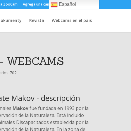
ma ZooCam
Agrega una cámara
Sobre
Contacto
Español
Dokumenty
Revista
Webcams en el país
 - WEBCAMS
rios 702
ate Makov - descripción
imales
Makov
fue fundada en 1993 por la
vación de la Naturaleza. Está incluido
imales Discapacitados establecida por la
rvación de la Naturaleza. En la zona de