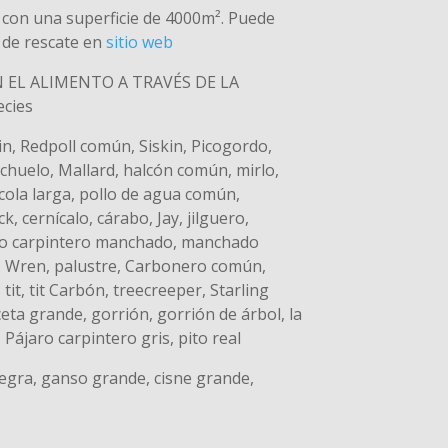
s con una superficie de 4000m². Puede
 de rescate en
sitio web
 EL ALIMENTO A TRAVÉS DE LA
cies
in, Redpoll común, Siskin, Picogordo,
achuelo, Mallard, halcón común, mirlo,
 cola larga, pollo de agua común,
 cernícalo, cárabo, Jay, jilguero,
o carpintero manchado, manchado
, Wren, palustre, Carbonero común,
 tit, tit Carbón, treecreeper, Starling
ceta grande, gorrión, gorrión de árbol, la
, Pájaro carpintero gris, pito real
egra, ganso grande, cisne grande,