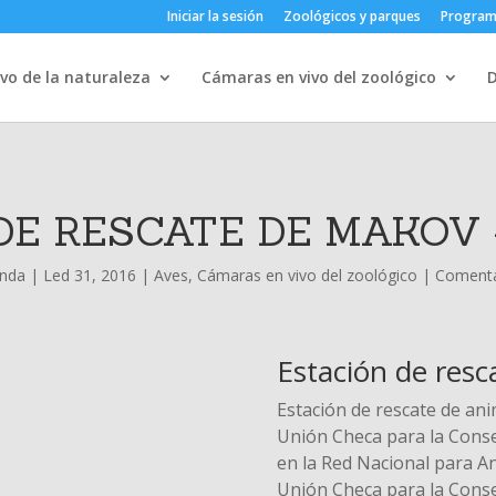
Iniciar la sesión
Zoológicos y parques
Progra
vo de la naturaleza
Cámaras en vivo del zoológico
DE RESCATE DE MAKOV
enda
|
Led 31, 2016
|
Aves
,
Cámaras en vivo del zoológico
|
Comenta
Estación de resc
Estación de rescate de an
Unión Checa para la Conser
en la Red Nacional para An
Unión Checa para la Conse