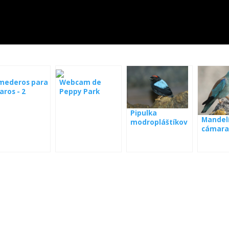
mederos para
Webcam de
aros - 2
Peppy Park
maras web
io
Pipulka
Mandelí
modropláštíkov
cámara
á webkamera
Panamá