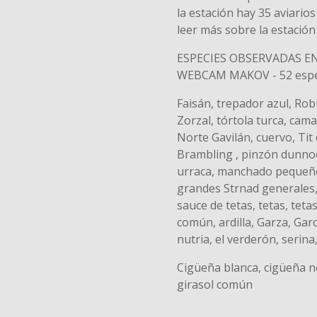
la estación hay 35 aviario
leer más sobre la estación
ESPECIES OBSERVADAS EN
WEBCAM MAKOV - 52 espe
Faisán, trepador azul, Rob
Zorzal, tórtola turca, cam
Norte Gavilán, cuervo, Tit
Brambling , pinzón dunnock,
urraca, manchado pequeñ
grandes Strnad generales
sauce de tetas, tetas, tetas
común, ardilla, Garza, Gar
nutria, el verderón, serina
Cigüeña blanca, cigüeña n
girasol común