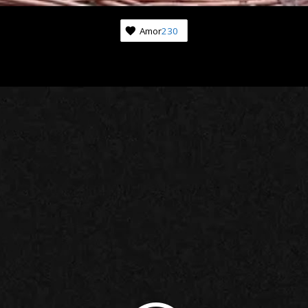
Amor
230