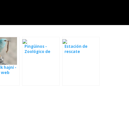
Pingüinos -
Estación de
Zoológico de
rescate
Kansas City
Kozubszczyzna -
cámara web
k hajní -
 web