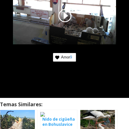
Amor
9
Temas Similares:
Nido de cigüeña
en Bohuslavice