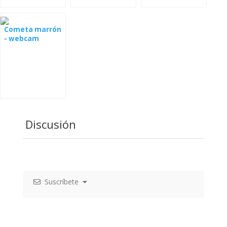
desde el nido en
Letonia
Cometa marrón
- webcam
Letonia
Discusión
Suscríbete