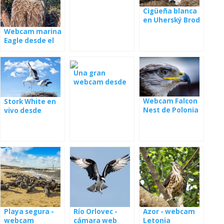
Cigüeña blanca
en Uherský Brod
- webcam
Webcam marina
Eagle desde el
nido
Una gran
webcam desde
el nido con los
jóvenes
Webcam Falcon
Stork White en
Nest de Polonia
vivo desde
Polonia
Playa segura -
Río Orlovec -
Azor - webcam
webcam
cámara web
Letonia