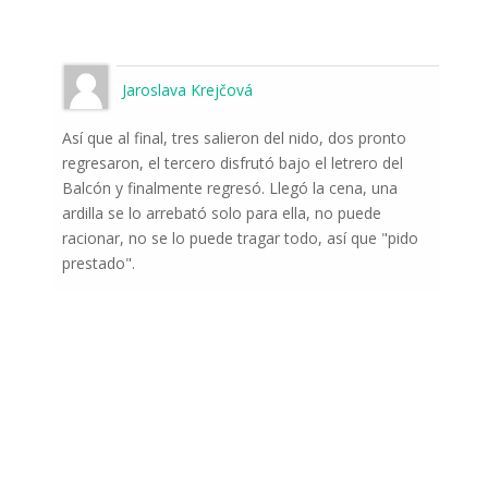
Jaroslava Krejčová
Así que al final, tres salieron del nido, dos pronto
regresaron, el tercero disfrutó bajo el letrero del
Balcón y finalmente regresó. Llegó la cena, una
ardilla se lo arrebató solo para ella, no puede
racionar, no se lo puede tragar todo, así que "pido
prestado".
Suscríbase a las noticias
del mundo de la
naturaleza
Una vez a la semana le informaremos sobre
los sucesos más importantes que suceden