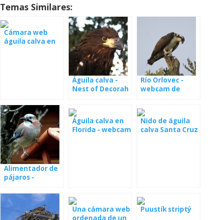
Temas Similares:
Cámara web
águila calva en
Decorah
Águila calva -
Río Orlovec -
Nest of Decorah
webcam de
North
Colorado
Águila calva en
Nido de águila
Florida - webcam
calva Santa Cruz
(Samson y
en vivo
Gabrielle)
Alimentador de
pájaros -
webcam
Una cámara web
Puustík striptý
ordenada de un