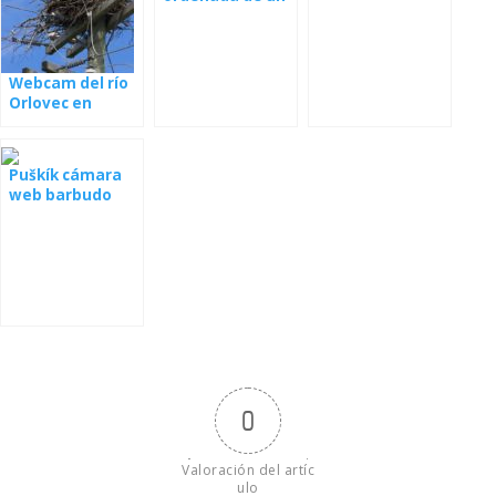
nido
Webcam del río
Orlovec en
Florida
Puškík cámara
web barbudo
desde el nido
0
Valoración del artíc
ulo