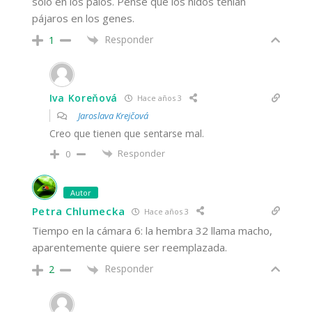
solo en los palos. Pensé que los nidos tenían
pájaros en los genes.
Responder
1
Iva Koreňová
Hace años 3
Jaroslava Krejčová
Creo que tienen que sentarse mal.
Responder
0
Autor
Petra Chlumecka
Hace años 3
Tiempo en la cámara 6: la hembra 32 llama macho,
aparentemente quiere ser reemplazada.
Responder
2