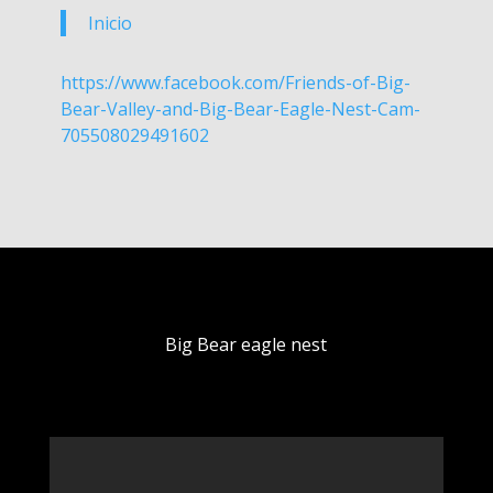
Inicio
https://www.facebook.com/Friends-of-Big-
Bear-Valley-and-Big-Bear-Eagle-Nest-Cam-
705508029491602
Big Bear eagle nest