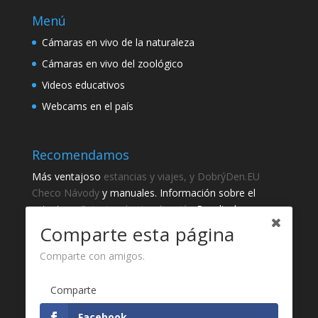
Menú
Cámaras en vivo de la naturaleza
Cámaras en vivo del zoológico
Videos educativos
Webcams en el país
Recomendamos
Más ventajoso
estancias y viajes, y DobrýDen.EU
Checo
Návody
y manuales. Información sobre el
catastro -
Catastro de visualización
Resultados
regulares
Sportka
Comparte esta página
Cómo registrarse para
recibos
?
Comparte con amigos.
Gracias
Comparte
Fotografie z
Pixabay
Facebook