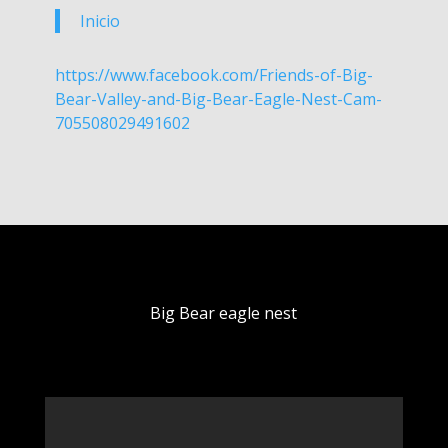
Inicio
https://www.facebook.com/Friends-of-Big-
Bear-Valley-and-Big-Bear-Eagle-Nest-Cam-
705508029491602
Big Bear eagle nest