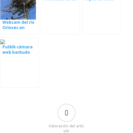
nido
Webcam del río
Orlovec en
Florida
Puškík cámara
web barbudo
desde el nido
0
Valoración del artíc
ulo