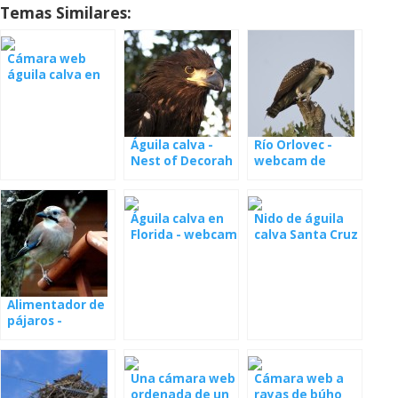
Temas Similares:
Cámara web
águila calva en
Decorah
Águila calva -
Río Orlovec -
Nest of Decorah
webcam de
North
Colorado
Águila calva en
Nido de águila
Florida - webcam
calva Santa Cruz
(Samson y
en vivo
Gabrielle)
Alimentador de
pájaros -
webcam
Una cámara web
Cámara web a
ordenada de un
rayas de búho