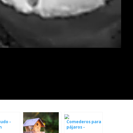
udo -
Comederos para
m
pájaros -
Alabama