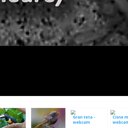
Gran teta -
Cisne m
webcam
webca