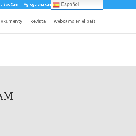
ma ZooCam
Agrega una cámara
Sobre
Contacto
Español
Dokumenty
Revista
Webcams en el país
AM