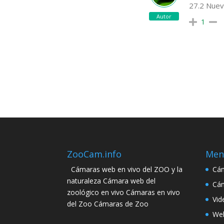
27.2 Nuev
Autor
1
ZooCam.info
Men
Cámaras web en vivo del ZOO y la
Cám
naturaleza Cámara web del
Cám
zoológico en vivo Cámaras en vivo
Vid
del Zoo Cámaras de Zoo
Web