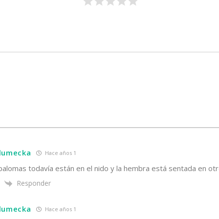
hlumecka
Hace años 1
palomas todavía están en el nido y la hembra está sentada en ot
Responder
hlumecka
Hace años 1