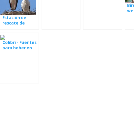
Bir
we
Pa
Estación de
rescate de
Makov -
webcams
Colibrí - Fuentes
para beber en
California