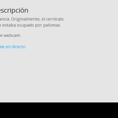
scripción
ancia. Originalmente, el cernícalo
do estaba ocupado por palomas.
de webcam:
aie en directo