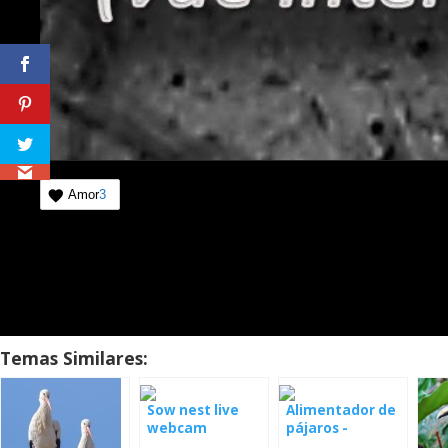
Amor
3
Temas Similares:
Sow nest live
Alimentador de
webcam
pájaros -
webcam