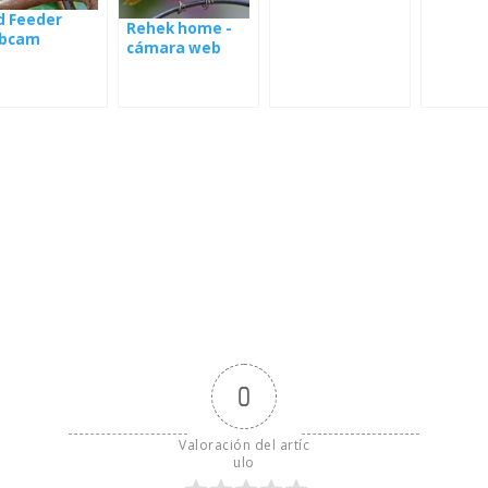
d Feeder
Rehek home -
bcam
cámara web
namá
0
Valoración del artíc
ulo