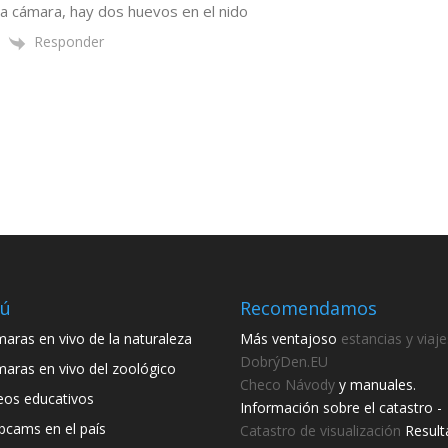
a cámara, hay dos huevos en el nido
Responder
ú
Recomendamos
aras en vivo de la naturaleza
Más ventajoso
estancias y viaje
DobrýDen.EU
aras en vivo del zoológico
Checo
Návody
y manuales.
eos educativos
Información sobre el catastro -
cams en el país
Catastro de visualización
Result