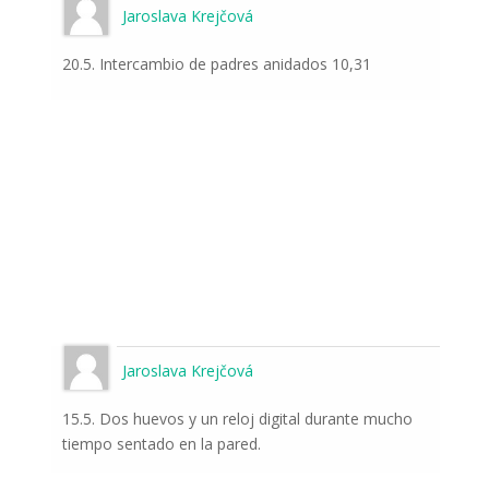
Suscríbase a las noticias
Jaroslava Krejčová
del mundo de la
20.5. Intercambio de padres anidados 10,31
naturaleza
Una vez a la semana le informaremos sobre
los sucesos más importantes que suceden
frente a las cámaras.
Jaroslava Krejčová
15.5. Dos huevos y un reloj digital durante mucho
Odeslat
tiempo sentado en la pared.