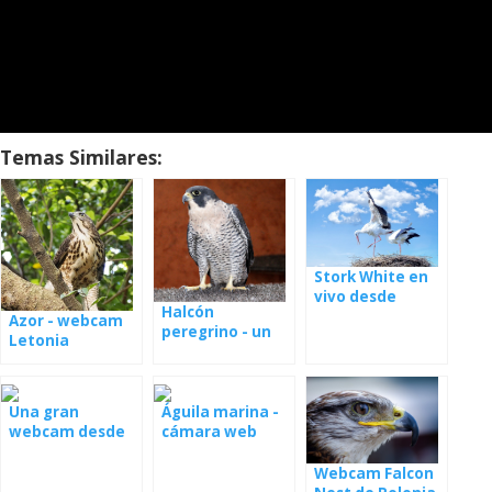
Temas Similares:
Stork White en
vivo desde
Halcón
Polonia
Azor - webcam
peregrino - un
Letonia
nido en España
Una gran
Águila marina -
webcam desde
cámara web
el nido con los
desde un nido en
jóvenes
Serbia
Webcam Falcon