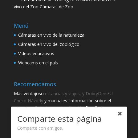
vivo del Zoo Cámaras de Zoo
Menú
Cámaras en vivo de la naturaleza
Cámaras en vivo del zoológico
Videos educativos
Webcams en el país
Recomendamos
Más ventajoso
estancias y viajes, y DobrýDen.EU
Checo
Návody
y manuales. Información sobre el
catastro -
Catastro de visualización
Resultados
regulares
Sportka
Comparte esta página
Cómo registrarse para
recibos
?
Comparte con amigos.