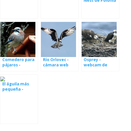
Nest de Polonia
Comedero para
Río Orlovec -
Osprey -
pájaros -
cámara web
webcam de
webcam Polonia
desde el nido en
nidos en Estonia
Letonia
El águila más
pequeña -
Parque Natural
de Els Ports