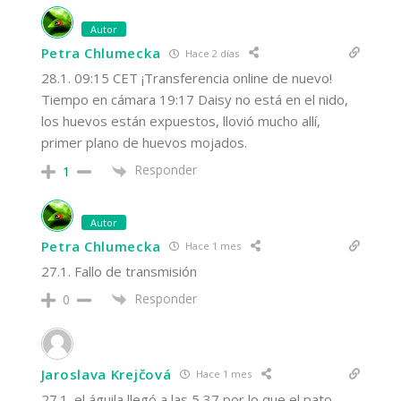
Autor
Petra Chlumecka
Hace 2 días
28.1. 09:15 CET ¡Transferencia online de nuevo!
Tiempo en cámara 19:17 Daisy no está en el nido,
los huevos están expuestos, llovió mucho allí,
primer plano de huevos mojados.
Responder
1
Autor
Petra Chlumecka
Hace 1 mes
27.1. Fallo de transmisión
Responder
0
Jaroslava Krejčová
Hace 1 mes
27.1. el águila llegó a las 5,37 por lo que el pato