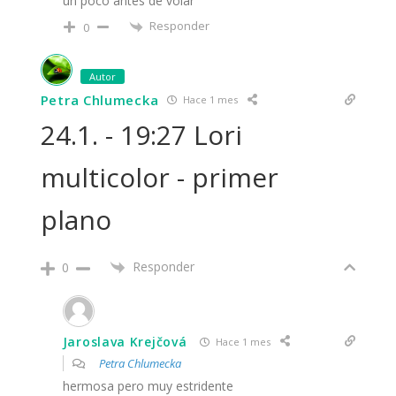
un poco antes de volar
Responder
0
Autor
Petra Chlumecka
Hace 1 mes
24.1. - 19:27 Lori
multicolor - primer
plano
Responder
0
Jaroslava Krejčová
Hace 1 mes
Petra Chlumecka
hermosa pero muy estridente