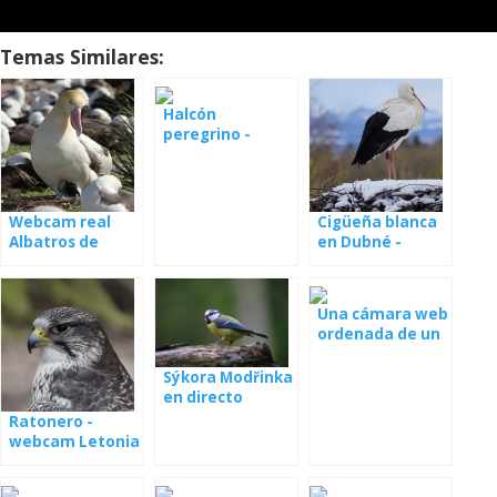
Temas Similares:
Halcón
peregrino -
Nueva Gales del
Sur
Webcam real
Cigüeña blanca
Albatros de
en Dubné -
anidar
webcam
Una cámara web
ordenada de un
nido
Sýkora Modřinka
en directo
Ratonero -
webcam Letonia