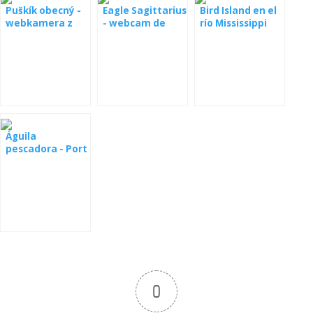
Puškík obecný -
Eagle Sagittarius
Bird Island en el
webkamera z
- webcam de
río Mississippi
boxy
Estonia
Águila
pescadora - Port
Lincoln,
Australia del Sur
0