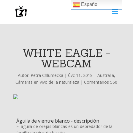
Español
WHITE EAGLE -
WEBCAM
Autor:
Petra Chlumecka
|
Čvc 11, 2018
|
Australia
,
Cámaras en vivo de la naturaleza
|
Comentarios 560
Águila de vientre blanco - descripción
El águila de orejas blancas es un depredador de la
familia de ojos de halcón.