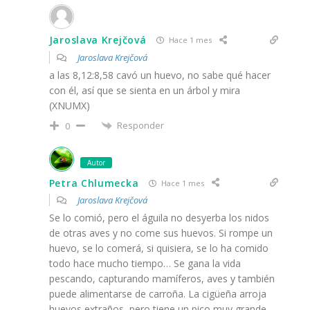
Jaroslava Krejčová
Hace 1 mes
Jaroslava Krejčová
a las 8,12:8,58 cavó un huevo, no sabe qué hacer
con él, así que se sienta en un árbol y mira
(XNUMX)
Responder
0
Autor
Petra Chlumecka
Hace 1 mes
Jaroslava Krejčová
Se lo comió, pero el águila no desyerba los nidos
de otras aves y no come sus huevos. Si rompe un
huevo, se lo comerá, si quisiera, se lo ha comido
todo hace mucho tiempo… Se gana la vida
pescando, capturando mamíferos, aves y también
puede alimentarse de carroña. La cigüeña arroja
huevos extraños, pero tiene un pico muy grande