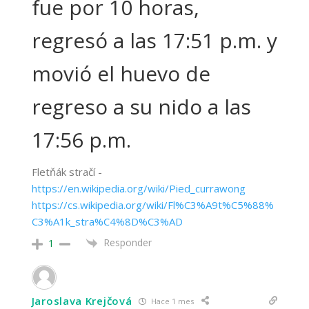
fue por 10 horas,
regresó a las 17:51 p.m. y
movió el huevo de
regreso a su nido a las
17:56 p.m.
Fletňák stračí -
https://en.wikipedia.org/wiki/Pied_currawong
https://cs.wikipedia.org/wiki/Fl%C3%A9t%C5%88%
C3%A1k_stra%C4%8D%C3%AD
Responder
1
Jaroslava Krejčová
Hace 1 mes