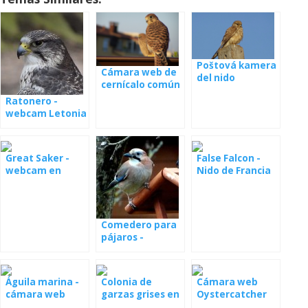
Poštová kamera
Cámara web de
del nido
cernícalo común
de nido
Ratonero -
webcam Letonia
Great Saker -
False Falcon -
webcam en
Nido de Francia
Hungría
Comedero para
pájaros -
webcam Polonia
Águila marina -
Colonia de
Cámara web
cámara web
garzas grises en
Oystercatcher
desde un nido en
Rumania
desde el nido