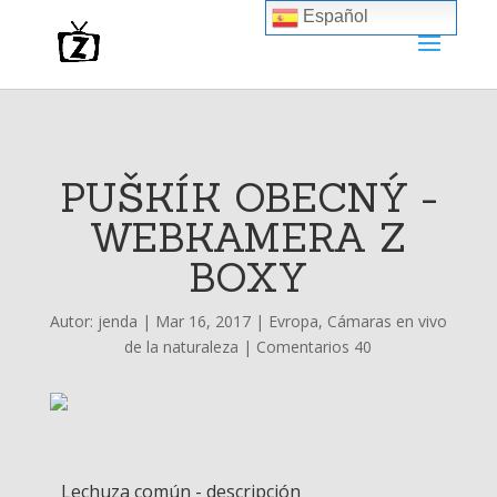
Español
PUŠKÍK OBECNÝ -
WEBKAMERA Z
BOXY
Autor:
jenda
|
Mar 16, 2017
|
Evropa
,
Cámaras en vivo
de la naturaleza
|
Comentarios 40
Lechuza común - descripción