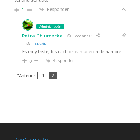
Responder
1
Administración
Petra Chlumecka
Hace años 1
novela
Es muy triste, los cachorros murieron de hambre ...
Responder
0
"Anterior
1
2
ZooCam.info