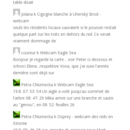
table disait
Jolana
k
Cigogne blanche à Uherský Brod -
webcam
seuls les résidents locaux sauraient si le poussin restait
quelque part sur les toits en dehors du nid. Ce serait
vraiment dommage de
coureur
k
Webcam Eagle Sea
Bonjour Je regarde la carte .. voir Peter ci-dessous et
orlovci Elena ..respektive Vova, que j'ai suivi l'année
dernière sont déjà sur
Petra Chlumecka
k
Webcam Eagle Sea
19.8. 07: 53: 54 Un aigle a volé jusqu'au sommet de
l'arbre 08: 47: 29 Mika arrive sur une branche et saute
au "genou", en 08: 52: feuilles 26
Petra Chlumecka
k
Osprey - webcam des nids en
Estonie
19.8. 05: 46: 05 Ivo apporte du poisson pour Mart