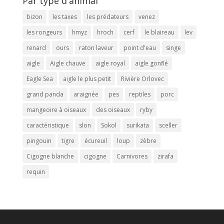
Par type d'animal
bizon
les taxes
les prédateurs
venez
les rongeurs
hmyz
hroch
cerf
le blaireau
lev
renard
ours
raton laveur
point d'eau
singe
aigle
Aigle chauve
aigle royal
aigle gonflé
Eagle Sea
aigle le plus petit
Rivière Orlovec
grand panda
araignée
pes
reptiles
porc
mangeoire à oiseaux
des oiseaux
ryby
caractéristique
slon
Sokol
surikata
sceller
pingouin
tigre
écureuil
loup
zèbre
Cigogne blanche
cigogne
Carnivores
zirafa
requin