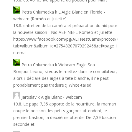
Petra Chlumecka
k
L'Aigle Blanc en Floride -
webcam (Roméo et Juliette)
18.8. entretien de la caméra et préparation du nid pour
la nouvelle saison - Nid AEF-NEFL Romeo et Juliette
https://www.facebook.com/pg/AEFNestCams/photos/?
tab=album&album_id=2754320707929246&ref=page_i
nternal
Petra Chlumecka
k
Webcam Eagle Sea
Bonjour Leono, si vous le mettez dans le compilateur,
alors il déclare des aigles à tête blanche, il ne peut
probablement pas traduire :) White-tailed
Jaroslav
k
Aigle Blanc - webcam
19.8. Le papa 7,35 apporte de la nourriture, la maman
coupe le poisson, les petits garçons attendent, le
premier bastion, la deuxième attente. De 7,39 bastion
seconde et