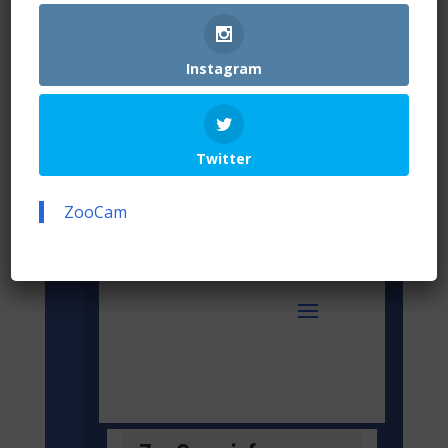
Facebook
Instagram
Twitter
ZooCam