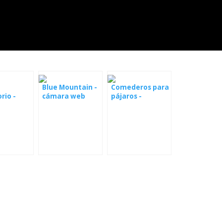
Blue Mountain -
Comederos para
rio -
cámara web
pájaros -
m
Alabama