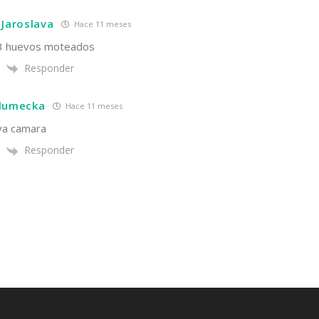
 Jaroslava
Hace 11 meses
 3 huevos moteados
Responder
hlumecka
Hace 11 meses
va camara
Responder