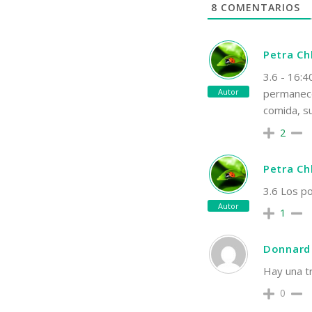
8
COMENTARIOS
Petra C
3.6 - 16:4
Autor
permanece
comida, s
2
Petra C
3.6 Los po
Autor
1
Donnard 
Hay una t
0