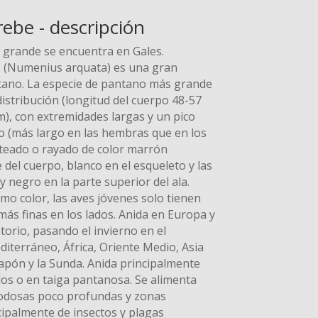
ebe - descripción
a grande se encuentra en Gales.
o (Numenius arquata) es una gran
tano. La especie de pantano más grande
distribución (longitud del cuerpo 48-57
), con extremidades largas y un pico
jo (más largo en las hembras que en los
teado o rayado de color marrón
 del cuerpo, blanco en el esqueleto y las
 y negro en la parte superior del ala.
mo color, las aves jóvenes solo tienen
ás finas en los lados. Anida en Europa y
torio, pasando el invierno en el
iterráneo, África, Oriente Medio, Asia
Japón y la Sunda. Anida principalmente
os o en taiga pantanosa. Se alimenta
lodosas poco profundas y zonas
cipalmente de insectos y plagas