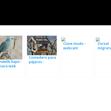
Cisne mudo -
Zorzal
webcam
migrato
webca
Comedero para
delík hajní -
pájaros -
mara web
webcam España