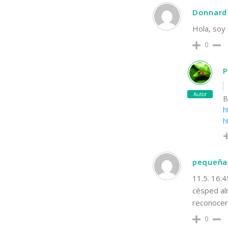
Donnard 
Hola, soy
0
P
Autor
B
h
h
pequeña
11.5. 16:4
césped alr
reconocer
0