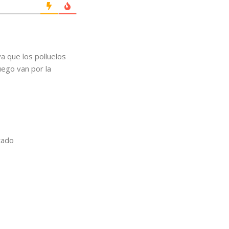
ya que los polluelos
uego van por la
tado