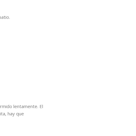
atio.
ormido lentamente. El
ita, hay que