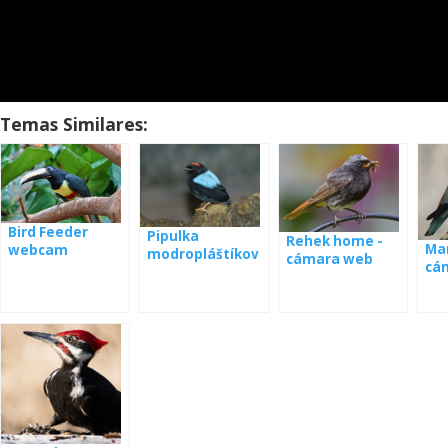
Temas Similares:
Bird Feeder
Pipulka
Rehek home -
Man
webcam
modropláštíkov
cámara web
cá
Panamá
á webkamera
Panamá