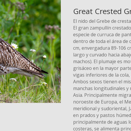
Great Crested Gr
El nido del Grebe de crest
El gran zampullín crestad
especie de curruca de pan
dentro de toda el área de 
cm, envergadura 89-106 cm
largo y curvado hacia aba
machos). El plumaje es mo
grisáceo en la mayor parte
vigas inferiores de la cola,
Ambos sexos tienen el mis
manchas longitudinales y m
Asia. Principalmente migra
noroeste de Europa, el Med
meridional y sudoriental, 
en prados y pastos húmed
principalmente de aguas 
costeras, se alimenta prin