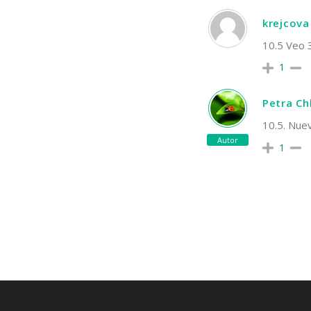
krejcova
10.5 Veo
1
Petra C
10.5. Nue
Autor
1