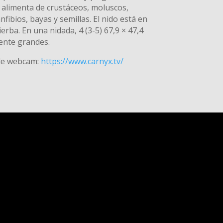
 alimenta de crustáceos, moluscos,
fibios, bayas y semillas. El nido está en
ierba. En una nidada, 4 (3-5) 67,9 × 47,4
nte grandes.
 de webcam:
https://www.carnyx.tv/