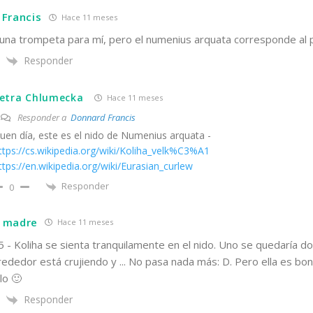
Francis
Hace 11 meses
 una trompeta para mí, pero el numenius arquata corresponde al p
Responder
etra Chlumecka
Hace 11 meses
Responder a
Donnard Francis
uen día, este es el nido de Numenius arquata -
ttps://cs.wikipedia.org/wiki/Koliha_velk%C3%A1
ttps://en.wikipedia.org/wiki/Eurasian_curlew
Responder
0
 madre
Hace 11 meses
5 - Koliha se sienta tranquilamente en el nido. Uno se quedaría d
ededor está crujiendo y ... No pasa nada más: D. Pero ella es bon
lo 🙂
Responder