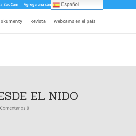
ma ZooCam
Agrega una cámara
Sobre
Contacto
Español
Dokumenty
Revista
Webcams en el país
ESDE EL NIDO
Comentarios 8