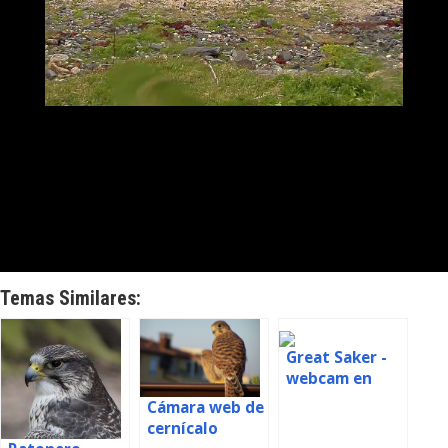
Temas Similares:
Great Saker -
webcam en
Hungría
Cámara web de
cernícalo