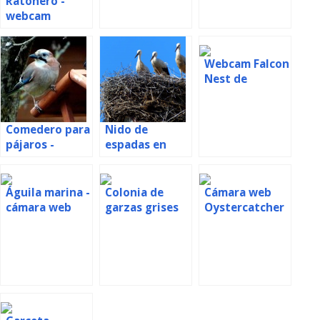
Ratonero -
común de nido
webcam
Letonia
Webcam Falcon
Nest de
Polonia
Comedero para
Nido de
pájaros -
espadas en
webcam
España
Polonia
Águila marina -
Colonia de
Cámara web
cámara web
garzas grises
Oystercatcher
desde un nido
en Rumania
desde el nido
en Polonia