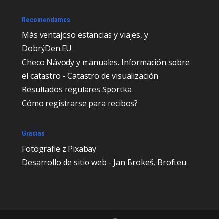
Recomendamos
Más ventajoso
estancias y viajes, y
DobrýDen.EU
Checo
Návody
y manuales. Información sobre
el catastro -
Catastro de visualización
Resultados regulares
Sportka
Cómo registrarse para
recibos
?
Gracias
Fotografie z
Pixabay
Desarrollo de sitio web - Jan Brokeš, Brofi.eu
Comparte esta página
Comparte con amigos.
Reacciones