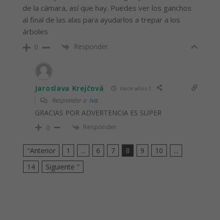
de la cámara, así que hay. Puedes ver los ganchos
al final de las alas para ayudarlos a trepar a los
árboles
Responder
0
Jaroslava Krejčová
Hace años 1
Responder a
Iva
GRACIAS POR ADVERTENCIA ES SUPER
Responder
0
"Anterior
1
...
6
7
8
9
10
...
14
Siguiente "