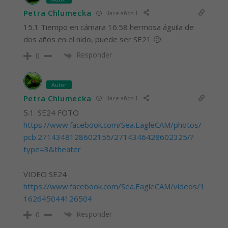
Petra Chlumecka
Hace años 1
15.1 Tiempo en cámara 16:58 hermosa águila de
dos años en el nido, puede ser SE21 🙂
Responder
0
Autor
Petra Chlumecka
Hace años 1
5.1. SE24 FOTO
https://www.facebook.com/Sea.EagleCAM/photos/
pcb.2714348128602155/2714346428602325/?
type=3&theater
VIDEO SE24
https://www.facebook.com/Sea.EagleCAM/videos/1
162645044126504
Responder
0