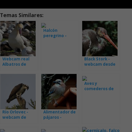
Temas Similares:
Halcón
peregrino -
Nueva Gales del
Sur
Webcam real
Black Stork -
Albatros de
webcam desde
anidar
el nido
Aves y
comederos de
cerveza
Río Orlovec -
Alimentador de
webcam de
pájaros -
Colorado
webcam