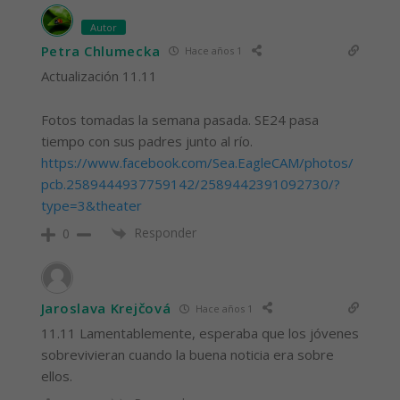
Autor
Petra Chlumecka
Hace años 1
Actualización 11.11
Fotos tomadas la semana pasada. SE24 pasa
tiempo con sus padres junto al río.
https://www.facebook.com/Sea.EagleCAM/photos/
pcb.2589444937759142/2589442391092730/?
type=3&theater
Responder
0
Jaroslava Krejčová
Hace años 1
11.11 Lamentablemente, esperaba que los jóvenes
sobrevivieran cuando la buena noticia era sobre
ellos.