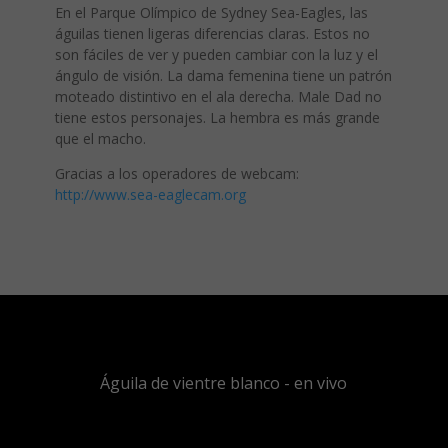
En el Parque Olímpico de Sydney Sea-Eagles, las
águilas tienen ligeras diferencias claras. Estos no
son fáciles de ver y pueden cambiar con la luz y el
ángulo de visión. La dama femenina tiene un patrón
moteado distintivo en el ala derecha. Male Dad no
tiene estos personajes. La hembra es más grande
que el macho.
Gracias a los operadores de webcam:
http://www.sea-eaglecam.org
Águila de vientre blanco - en vivo