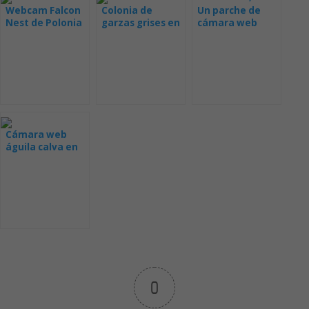
Webcam Falcon
Colonia de
Un parche de
Nest de Polonia
garzas grises en
cámara web
Rumania
colorida de un
nido
Cámara web
águila calva en
Decorah
0