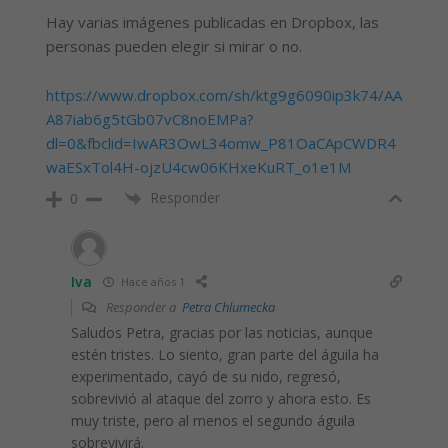
Hay varias imágenes publicadas en Dropbox, las
personas pueden elegir si mirar o no.
https://www.dropbox.com/sh/ktg9g6090ip3k74/AA
A87iab6g5tGb07vC8noEMPa?
dl=0&fbclid=IwAR3OwL34omw_P81OaCApCWDR4
waESxTol4H-ojzU4cw06KHxeKuRT_o1e1M
Responder
0
Iva
Hace años 1
Responder a
Petra Chlumecka
Saludos Petra, gracias por las noticias, aunque
estén tristes. Lo siento, gran parte del águila ha
experimentado, cayó de su nido, regresó,
sobrevivió al ataque del zorro y ahora esto. Es
muy triste, pero al menos el segundo águila
sobrevivirá.