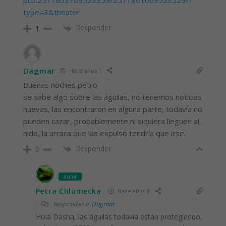
pcb.2571802769523359/2571801069523529/?
type=3&theater
Responder
1
Dagmar
Hace años 1
Buenas noches petro
se sabe algo sobre las águilas, no tenemos noticias
nuevas, las encontraron en alguna parte, todavía no
pueden cazar, probablemente ni siquiera lleguen al
nido, la urraca que las expulsó tendría que irse.
Responder
0
Autor
Petra Chlumecka
Hace años 1
Responder a
Dagmar
Hola Dasha, las águilas todavía están protegiendo,