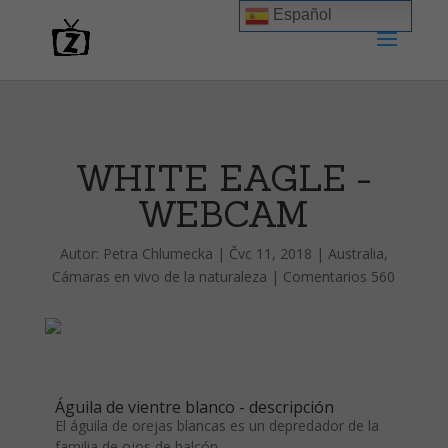
Español
WHITE EAGLE -
WEBCAM
Autor:
Petra Chlumecka
|
Čvc 11, 2018
|
Australia
,
Cámaras en vivo de la naturaleza
|
Comentarios 560
Águila de vientre blanco - descripción
El águila de orejas blancas es un depredador de la
familia de ojos de halcón.